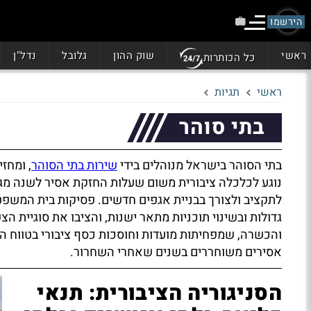
הירשמו
ראשי
שוק ההון
גלובל
נדל"ן
כל הכותרות
ראשי
תגיות
בתי סוהר
בתי הסוהר בישראל מנוהלים בידי
שירות בתי הסוהר
, ומחז
נוגע לכלכלה ציבורית משום שעלות החזקת אסיר לשנה מג
לתקציב ולצורך בבניית אגפים חדשים. פסיקות בית המשפט
גדולות ובשינוי תוכניות מתאר ישנות, והציבו את סוגיית הצ
והכשרה, שמפחיתות מועדות וחוסכות כסף ציבורי בטווח הא
אסירים משוחררים בשנים שאחרי השחרור.
הסניגוריה הציבורית: תנאי