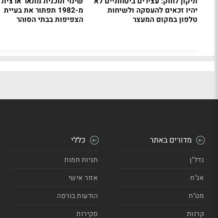
תיקון לחוק: עצירים ביטחוניים לא
שינוי תוכנית מתאר ארצית
יהיו זכאים להעסקה ולשיחות
מ-1982 תפתור את בעיית
טלפון במקום המעצר
הצפיפות בבתי הסוהר
מדורים באתר
כללי
נדל"ן
תגיות חמות
אג"ח
אזור אישי
מט"ח
הודעות בורסה
קרנות
סקירות