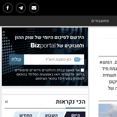
מחשבונים
הירשם לסיכום היומי של שוק ההון
ולמבזקים של
ם. הנושא
מת מיד
אני מאשר קבלת ניוזלטרים ודיוורים פרסומיים
 תשתית
בדואר אלקטרוני ו/או באמצעות הסלולר בהתאם
למפורט בסעיף 10 בתנאי השימוש
יקום
ה של
הכי נקראות
היום
השבוע
החודש