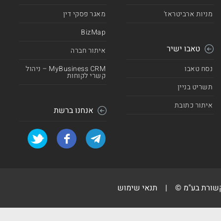
מניות ארביטראז'
מאגר פסקי דין
BizMap
טאבו ישיר
איתור חברה
נסח טאבו
MyBusiness CRM – ניהול
קשרי לקוחות
תשריט בניין
איתור כתובת
אנחנו ברשת
קשורת בע"מ ©
|
תנאי שימוש