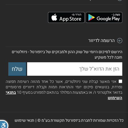
הרשמה לדיוור
הירשם לסיכום היומי של שוק ההון ולמבזקים של ביזפורטל - ניוזלטרים
חובה לכל משקיע
אני מאשר קבלת שני ניוזלטרים, אשר כל אחד מהווה רשימת תפוצה
נפרדת, בנושאים סיכום יומי והתראות חמות וקבלת דיוורים פרסומיים
בדואר אלקטרוני ו/ או באמצעות הסלולר בהתאם למפורט בסעיף 10
בתנאי
השימוש
כל הזכויות שמורות לחברת ביזפורטל תקשורת בע"מ ©
|
תנאי שימוש