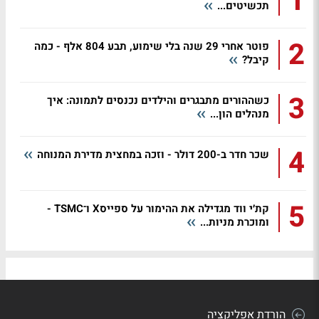
1
תכשיטים...
2
פוטר אחרי 29 שנה בלי שימוע, תבע 804 אלף - כמה
קיבל?
3
כשההורים מתבגרים והילדים נכנסים לתמונה: איך
מנהלים הון...
4
שכר חדר ב-200 דולר - וזכה במחצית מדירת המנוחה
5
קת׳י ווד מגדילה את ההימור על ספייסX ו־TSMC -
ומוכרת מניות...
הורדת אפליקציה