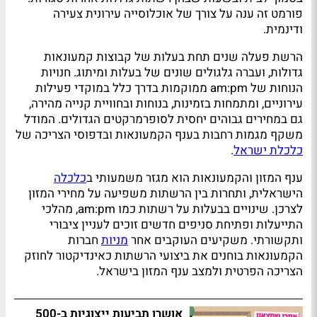
פורמט זה ענה על צורך של אוכלוסייה עירונית צעירה
ודינמית.
הרשת פעלה שנים תחת בעלות של קבוצות קמעונאות
גדולות, ועברה גלגולים שונים של בעלות ומיתוג. חנויות
הנוחות של am:pm ממוקמות בדרך כלל במוקדי פעילות
עירוניים, ומתמחות בזמינות, בנוחות ובחוויית קנייה מהירה,
גם במחירים גבוהים יחסית לסופרמרקטים הגדולים. המודל
משקף מגמות רחבות בענף הקמעונאות ובדפוסי הצריכה של
כלכלת ישראל
.
ענף המזון והקמעונאות הוא מגזר משמעותי ב
כלכלה
הישראלית, ותחרות בין הרשתות משפיעה על מחירי המזון
לצרכן. שינויים בבעלות על רשתות כמו am:pm, מהלכי
התייעלות ופתיחת סניפים חדשים זוכים לעניין ציבורי
ותקשורתי. משקיעים העוקבים אחר
מניות
חברות
הקמעונאות בוחנים את ביצועי הרשתות כאינדיקטור לחוזק
הצריכה הפרטית ולמצב ענף המזון בישראל.
אושרו תביעות ייצוגיות ב-500