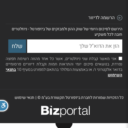
הרשמה לדיוור
הירשם לסיכום היומי של שוק ההון ולמבזקים של ביזפורטל - ניוזלטרים
חובה לכל משקיע
אני מאשר קבלת שני ניוזלטרים, אשר כל אחד מהווה רשימת תפוצה
נפרדת, בנושאים סיכום יומי והתראות חמות וקבלת דיוורים פרסומיים
בדואר אלקטרוני ו/ או באמצעות הסלולר בהתאם למפורט בסעיף 10
בתנאי
השימוש
כל הזכויות שמורות לחברת ביזפורטל תקשורת בע"מ ©
|
תנאי שימוש