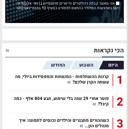
אני מאשר קבלת ניוזלטרים ודיוורים פרסומיים בדואר אלקטרוני
ו/או באמצעות הסלולר בהתאם למפורט בסעיף 10 בתנאי השימוש
הכי נקראות
היום
השבוע
החודש
1
קרנות ההשתלמות - המנצחות והמפסידות ביולי; מה
עשתה הקרן שלכם?
2
פוטר אחרי 29 שנה בלי שימוע, תבע 804 אלף - כמה
קיבל?
3
כשההורים מתבגרים והילדים נכנסים לתמונה: איך
מנהלים הון...