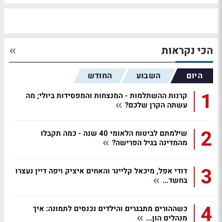
הכי נקראות
היום
השבוע
החודש
1
קרנות ההשתלמות - המנצחות והמפסידות ביולי; מה
עשתה הקרן שלכם?
2
שילמתם לביטוח הלאומי 40 שנה - כמה תקבלו
מהמדינה בגיל הפרישה?
3
דודי אפל, מיכאל קליינר והאחים איציק ויפה דיין נעצרו
בחשד...
4
כשההורים מתבגרים והילדים נכנסים לתמונה: איך
מנהלים הון...