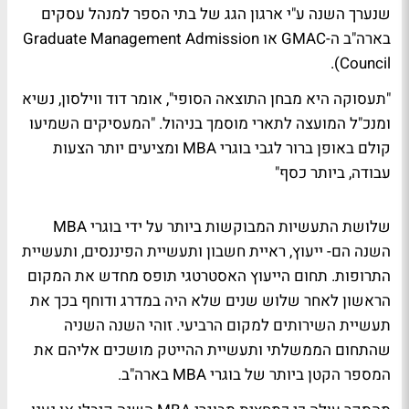
שנערך השנה ע"י ארגון הגג של בתי הספר למנהל עסקים
בארה"ב ה-GMAC או Graduate Management Admission
Council).
"תעסוקה היא מבחן התוצאה הסופי", אומר דוד ווילסון, נשיא
ומנכ"ל המועצה לתארי מוסמך בניהול. "המעסיקים השמיעו
קולם באופן ברור לגבי בוגרי MBA ומציעים יותר הצעות
עבודה, ביותר כסף"
שלושת התעשיות המבוקשות ביותר על ידי בוגרי MBA
השנה הם- ייעוץ, ראיית חשבון ותעשיית הפיננסים, ותעשיית
התרופות. תחום הייעוץ האסטרטגי תופס מחדש את המקום
הראשון לאחר שלוש שנים שלא היה במדרג ודוחף בכך את
תעשיית השירותים למקום הרביעי. זוהי השנה השניה
שהתחום הממשלתי ותעשיית ההייטק מושכים אליהם את
המספר הקטן ביותר של בוגרי MBA בארה"ב.