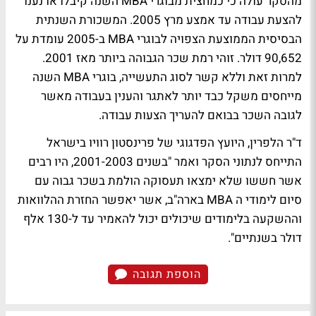
מהסקר עולה כי כמחצית מבוגרי MBA השנה קיבלו או נענו
להצעת עבודה עד אמצע מרץ 2005. המשכורת השנתית
הבסיסית הממוצעת הצפויה לבוגרי MBA ב-2005 עומדת על
90,652 דולר. זוהי רמת שכר הגבוהה ביותר מאז 2001.
למרות זאת וללא קשר לסוג התעשייה, בוגרי MBA השנה
מייחסים משקל כבד יותר לאתגר והענין בעבודה מאשר
לגובה השכר בבואם להעריך הצעות עבודה.
ד"ר הלפרין, היועץ הפדגוגי של פרינסטון רוויו בישראל
התייחס לנתוני הסקר ואמר "בשנים 2001-2003, היו רבים
אשר חששו שלא ימצאו תעסוקה הולמת בשכר גבוה עם
סיום לימודי ה MBA בארה"ב, אשר יאפשר החזרת ההלוואות
וההשקעה בלימודים שיכולים יכול להאמיר עד ל-130 אלף
דולר בשנתיים".
הוספת תגובה