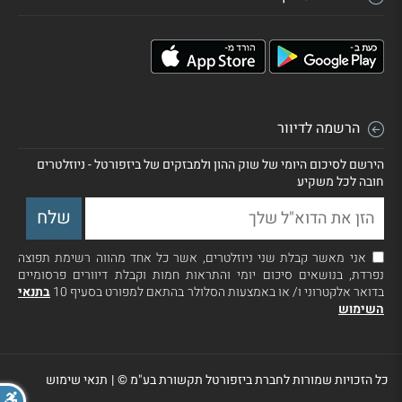
הרשמה לדיוור
הירשם לסיכום היומי של שוק ההון ולמבזקים של ביזפורטל - ניוזלטרים
חובה לכל משקיע
אני מאשר קבלת שני ניוזלטרים, אשר כל אחד מהווה רשימת תפוצה
נפרדת, בנושאים סיכום יומי והתראות חמות וקבלת דיוורים פרסומיים
בדואר אלקטרוני ו/ או באמצעות הסלולר בהתאם למפורט בסעיף 10
בתנאי
השימוש
כל הזכויות שמורות לחברת ביזפורטל תקשורת בע"מ ©
|
תנאי שימוש