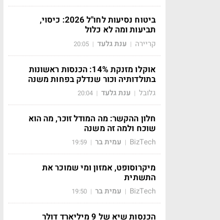
ביטוח נסיעות לחו"ל 2026: כיסוי,
תביעות ומה לא כלול
קריירה
ענת גלעד
20:05
|
|
אוקלו מזנקת 14%: הכנסות ראשונות
בתולדותיה וכור שנדלק בפחות משנה
גלובל
ענת גלעד
20:04
|
|
חלון ההקשר: מה המודל זוכר, מה הוא
שוכח ולמה זה משנה
BizTech
עמית בר
19:59
|
|
מיקרוסופט, אמזון ומי שמוכר את
התשתית
BizTech
עמית בר
19:50
|
|
הכנסות שיא של 9 מיליארד דולר