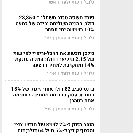
גלובל
ענת גלעד
18:04
|
|
פורד חשפה טנדר חשמלי ב-28,350
דולר; המניה השלימה ירידה של כמעט
10% בשישה ימי מסחר
גלובל
עוזי גרסטמן
17:52
|
|
נילסן רוכשת את דאבל-וריפיי לפי שווי
של 2.15 מיליארד דולר; המניה מזנקת
14% ומתקרבת למחיר ההצעה
גלובל
ענת גלעד
17:44
|
|
ברנט סביב 82 דולר אחרי זינוק של 18%
בחודש; עסקת הורמוז ממתינה לחתימה
אחת בטהרן
גלובל
עוזי גרסטמן
17:35
|
|
הזהב מזנק כ-2% לשיא של חודש וחצי
והכסף קופץ כ-5% מעל 64 דולר; דוח