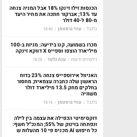
הכנסות זילו זינקו 18% אבל המניה צנחה
עד 13%; אברקור חתכה את מחיר היעד
מ-80 ל-40 דולר
גלובל
עוזי גרסטמן
18:40
|
|
מכרו בשמועה, קנו בידיעה: מניות ב-100
מיליארד הוצפו וספייס X דווקא זינקה
ניתוחים ודעות
ענת גלעד
18:28
|
|
האניוול אירוספייס צנחה 23% בדוח
הראשון שלה כחברה עצמאית; מחסור
בחלקים מחק 13.5 מיליארד דולר
משוויה
גלובל
עוזי גרסטמן
18:16
|
|
דוקסימיטי הכפילה את עצמה בין לילה
ונפתחה בזינוק של 55%; המנכ״ל חשף:
כל חיפוש AI מכניס פי 10 מהעלות ש