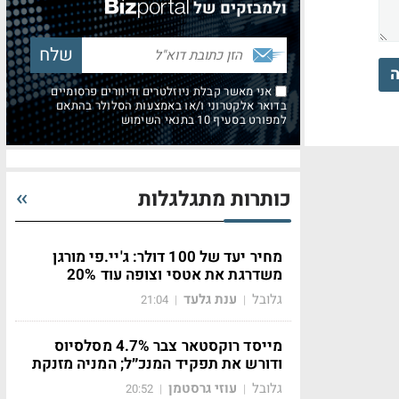
ולמבזקים של
ה
אני מאשר קבלת ניוזלטרים ודיוורים פרסומיים
בדואר אלקטרוני ו/או באמצעות הסלולר בהתאם
למפורט בסעיף 10 בתנאי השימוש
כותרות מתגלגלות
מחיר יעד של 100 דולר: ג'יי.פי מורגן
משדרגת את אטסי וצופה עוד 20%
גלובל
ענת גלעד
21:04
|
|
מייסד רוקסטאר צבר 4.7% מסלסיוס
ודורש את תפקיד המנכ״ל; המניה מזנקת
גלובל
עוזי גרסטמן
20:52
|
|