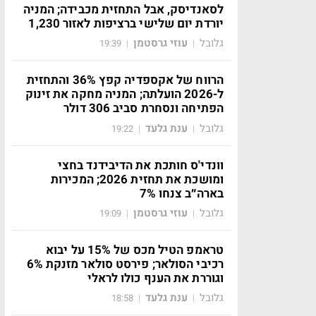
לסאנדיסק, אבל התחזית מכבידה; המניה
יורדת יום שלישי ברציפות לאזור 1,230
גלובל
עוזי גרסטמן
19:39
|
|
הרווח של אקספדיה קפץ 36% והתחזית
ל-2026 הועלתה; המניה מחקה את זינוק
הפתיחה ונסחרת סביב 306 דולר
גלובל
ענת גלעד
19:22
|
|
וונדי'ס חותכת את הדיבידנד בחצי
ומושכת את תחזית 2026; המכירות
בארה״ב צנחו 7%
גלובל
עוזי גרסטמן
19:09
|
|
טראמפ הטיל מכס של 15% על יבוא
רכיבי הסולאר; פירסט סולאר מזנקת 6%
וגוררת את הענף כולו לראלי
גלובל
ענת גלעד
18:58
|
|