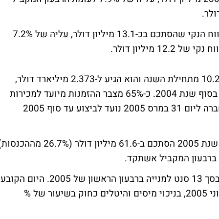
בשורה התחתונה מציגה החברה שיפור קל ברווח הנקי שהסתכם בכ-13.1 מיליון דולר, עליה של 7.2%
 מיליון דולר.
בצבר ההזמנות של החברה נרשם גידול של 10.2% מתחילת השנה והוא הגיע ל-2.373 מיליארד דולר,
לעומת צבר הזמנות של 2.154 מיליארד דולר בסוף שנת 2004. כ-65% מצבר ההזמנות מיועד למכירות
מחוץ לישראל. כ-63% מצבר ההזמנות של החברה ליום 31 במרס 2005 נועד לביצוע עד סוף 2005
הרווח הגולמי של החברה ברבעון הראשון של שנת 2005 הסתכם ב-61.6 מיליון דולר (26.7% מההכנס
דירקטוריון החברה הכריז על חלוקת דיבידנד בסך 13 סנט למנייה ברבעון הראשון של 2005. היום הקובע
יהיה 7 ביוני 2005, והדיבידנד ישולם ב-20 ביוני 2005, בניכוי מיסים והיטלים כחוק בשיעור של %