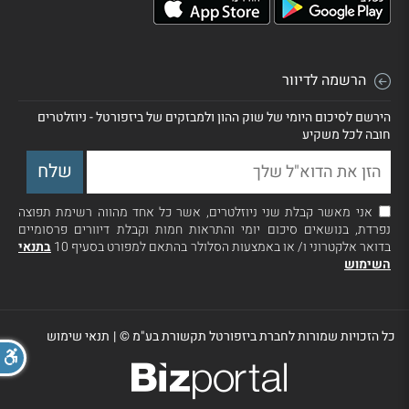
הרשמה לדיוור
הירשם לסיכום היומי של שוק ההון ולמבזקים של ביזפורטל - ניוזלטרים
חובה לכל משקיע
אני מאשר קבלת שני ניוזלטרים, אשר כל אחד מהווה רשימת תפוצה
נפרדת, בנושאים סיכום יומי והתראות חמות וקבלת דיוורים פרסומיים
בדואר אלקטרוני ו/ או באמצעות הסלולר בהתאם למפורט בסעיף 10
בתנאי
השימוש
כל הזכויות שמורות לחברת ביזפורטל תקשורת בע"מ ©
|
תנאי שימוש