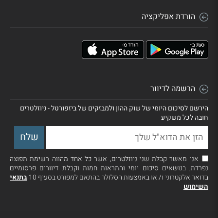
הורדת אפליקציה
הרשמה לדיוור
הירשם לסיכום היומי של שוק ההון ולמבזקים של ביזפורטל - ניוזלטרים
חובה לכל משקיע
אני מאשר קבלת שני ניוזלטרים, אשר כל אחד מהווה רשימת תפוצה
נפרדת, בנושאים סיכום יומי והתראות חמות וקבלת דיוורים פרסומיים
בדואר אלקטרוני ו/ או באמצעות הסלולר בהתאם למפורט בסעיף 10
בתנאי
השימוש