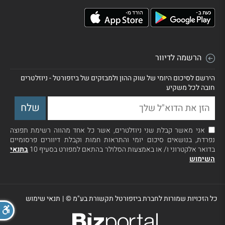
הרשמה לדיוור
הירשם לסיכום היומי של שוק ההון ולמבזקים של ביזפורטל - ניוזלטרים
חובה לכל משקיע
אני מאשר קבלת שני ניוזלטרים, אשר כל אחד מהווה רשימת תפוצה
נפרדת, בנושאים סיכום יומי והתראות חמות וקבלת דיוורים פרסומיים
בדואר אלקטרוני ו/ או באמצעות הסלולר בהתאם למפורט בסעיף 10
בתנאי
השימוש
כל הזכויות שמורות לחברת ביזפורטל תקשורת בע"מ ©
|
תנאי שימוש