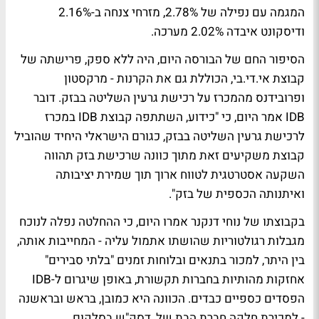
המגמה עם נפילה של 2.78%, מזרחי צנחה ב-2.16%
ודיסקונט איבדה 2.02% מערכה.
הסיפור החם של הבורסה היום, היה ללא ספק, פרישתה של
קבוצת אי.די.בי, הכוללת גם את הקרנות - מרקסטון
ופרובידנס מהמכרז על רכישת גרעין השליטה בבזק. דובר
IDB אמר היום, כי "כידוע, השתתפה קבוצת IDB במכרז
לרכישת גרעין השליטה בבזק, כגורם הישראלי היחיד שהוביל
קבוצת משקיעים זאת מתוך כוונה שרכישת בזק תהווה
השקעה אסטרטגית לטווח ארוך תוך שמירת יציבותה
ואיתנותה הכספית של בזק".
בקבוצתו של נוחי דנקנר אמרו היום, כי ההחלטה נפלה לנוכח
מגבלות רגולטוריות שהושתו אתמול עליה - המחייבות אותה,
בין היתר, למכור בתנאים ובלוחות זמנים "בלתי סבירים"
אחזקות מהותיות בחברות תקשורת, באופן שיגרום ל-IDB
הפסדים כספיים כבדים. הכוונה היא כמובן, בראש ובראשנה
- למכירת חלקה חברת הבת של, דסק"ש בסלקום.