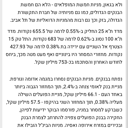
ולא בגאון, מניות חמשת המופלאים - הלא הם חמשת
הבנקים הגדולים, כמו גם מניותיה של חברת התקשורת
הגדולה, בזק וכך גם רבות מהמניות הדואליות של תל אביב.
מדד ת"א 25 החליק ב-0.55% לרמה של 655.5 נקודות. מדד
ת"א 100 נסוג ב-0.62% לרמה של 683 נקודות. התל טק 15
הצטרף אל השניים עם ירידה בת 0.38% לרמה של 427.93
נקודות. מחזורי המסחר היו בינוניים ואף מעט מטה מכך, ביחס
לחודש האחרון והסתכמו בכ-753 מיליון שקל.
נפתח בבנקים. מניות הבנקים נסחרו במגמה אדומה וגורפת.
מניית בנק לאומי צנחה ב-2.4%, תוך המחזור הגבוה ביותר
באחד העם - 66.1 מיליון שקל, מניית הפועלים השילה
מעליה 0.38%, תוך המחזור השני בהיקפו - 57.5 מיליון שקל,
כשברקע למסחר במניה, פורסמו הבוקר ידיעות לפיהן,
החקירה בבנק הפועלים צפויה להתרחב לצמרת הבנק
ובכירים במזרח אירופה ואסיה. מניות הבינ"ל הובילו את