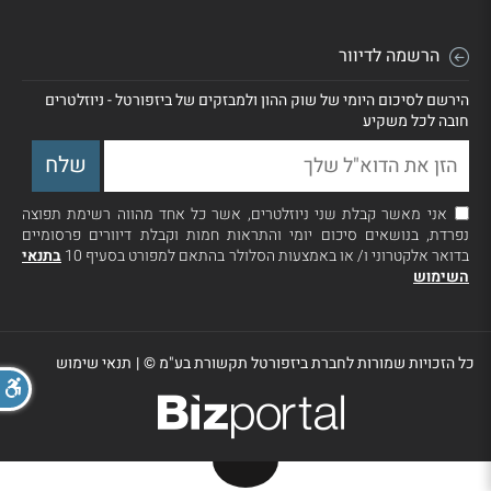
הרשמה לדיוור
הירשם לסיכום היומי של שוק ההון ולמבזקים של ביזפורטל - ניוזלטרים
חובה לכל משקיע
אני מאשר קבלת שני ניוזלטרים, אשר כל אחד מהווה רשימת תפוצה
נפרדת, בנושאים סיכום יומי והתראות חמות וקבלת דיוורים פרסומיים
בדואר אלקטרוני ו/ או באמצעות הסלולר בהתאם למפורט בסעיף 10
בתנאי
השימוש
כל הזכויות שמורות לחברת ביזפורטל תקשורת בע"מ ©
|
תנאי שימוש