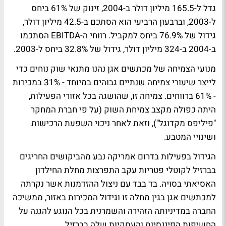
גדל ל-165.5 מיליון דולר ב-2004, זינוק של 61% ביחס
ל-2003, וברבעון הרביעי הוא הסתכם ב-42.5 מיליון דולר,
גידול של 76.9% ביחס למקביל. רווחי ה-EBITDA הסתכמו
ב-2004 ב-324 מיליון דולר, גידול של 32.8% ביחס ל-2003.
מנועי הצמיחה של מכתשים אגן נהנו מתנאי שוק נוחים כדי
לייצר שיעורי צמיחה שנתיים גבוהים במיוחד - 31% במכירות
- 61% ברווחים. צמיחה זו, שהושגה בכל אזורי הפעילות,
היתה כפולה מקצב צמיחת השוק (על פי חברת המחקר
"פיליפס מקדוגל"), וזאת לאחר ניכוי השפעת הרכישות
ושינויי המטבע.
הגידול בפעילות בדרום אמריקה נבע מהביקושים החריגים
בברזיל לקוטלי פטריות עקב התפרצות מחלת החילדון
האסיאתי בסויה. בד בבד עם ניצול ההזדמנות אשר נקרתה
למכתשים אגן בגין מחלה זו וגידול המכירות באזור, ממשיכה
החברה במדיניותה הזהירה והשמרנית בכל הנוגע להגנה על
החשיפות הפיננסיות והעסקיות שלה בברזיל.