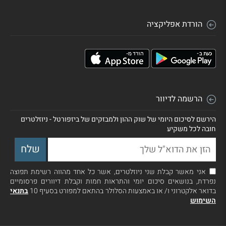
הורדת אפליקציה
הרשמה לדיוור
הירשם לסיכום היומי של שוק ההון ולמבזקים של ביזפורטל - ניוזלטרים
חובה לכל משקיע
אני מאשר קבלת שני ניוזלטרים, אשר כל אחד מהווה רשימת תפוצה
נפרדת, בנושאים סיכום יומי והתראות חמות וקבלת דיוורים פרסומיים
בדואר אלקטרוני ו/ או באמצעות הסלולר בהתאם למפורט בסעיף 10
בתנאי
השימוש