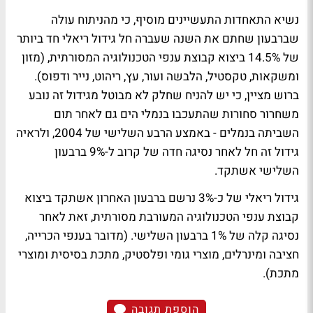
נשיא התאחדות התעשיינים מוסיף, כי מהניתוח עולה
שברבעון שחתם את השנה שעברה חל גידול ריאלי חד ביותר
של 14.5% ביצוא קבוצת ענפי הטכנולוגיה המסורתית, (מזון
ומשקאות, טקסטיל, הלבשה ועור, עץ, ריהוט, נייר ודפוס).
ברוש מציין, כי יש להניח שחלק לא מבוטל מגידול זה נובע
משחרור סחורות שהתעכבו בנמלי הים גם לאחר תום
השביתה בנמלים - באמצע הרבע השלישי של 2004, ולראיה
גידול זה חל לאחר נסיגה חדה של קרוב ל-9% ברבעון
השלישי אשתקד.
גידול ריאלי של כ-3% נרשם ברבעון האחרון אשתקד ביצוא
קבוצת ענפי הטכנולוגיה המעורבת מסורתית, זאת לאחר
נסיגה קלה של 1% ברבעון השלישי. (מדובר בענפי הכרייה,
חציבה ומינרלים, מוצרי גומי ופלסטיק, מתכת בסיסית ומוצרי
מתכת).
הוספת תגובה