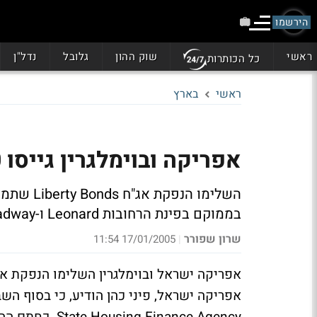
הירשמו
ראשי
שוק ההון
גלובל
נדל"ן
כל הכותרות
ראשי
בארץ
אפריקה ובוימלגרין גייסו 120 מ' ד' לפרויקט במנהטן
בממוקם בפינת הרחובות Leonard ו-Broadway ברובע TRIBECA
שרון שפורר
17/01/2005 11:54
|