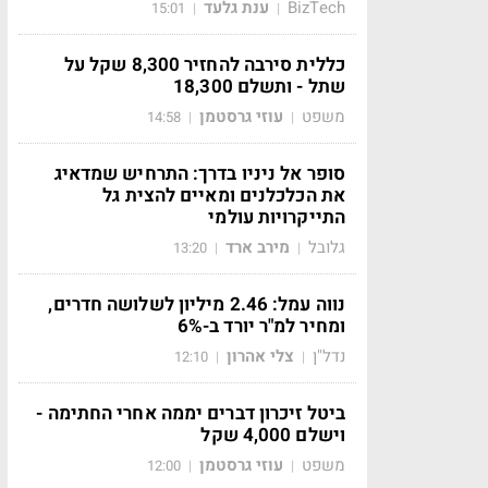
BizTech
ענת גלעד
15:01
|
|
כללית סירבה להחזיר 8,300 שקל על
שתל - ותשלם 18,300
משפט
עוזי גרסטמן
14:58
|
|
סופר אל ניניו בדרך: התרחיש שמדאיג
את הכלכלנים ומאיים להצית גל
התייקרויות עולמי
גלובל
מירב ארד
13:20
|
|
נווה עמל: 2.46 מיליון לשלושה חדרים,
ומחיר למ"ר יורד ב-6%
נדל"ן
צלי אהרון
12:10
|
|
ביטל זיכרון דברים יממה אחרי החתימה -
וישלם 4,000 שקל
משפט
עוזי גרסטמן
12:00
|
|