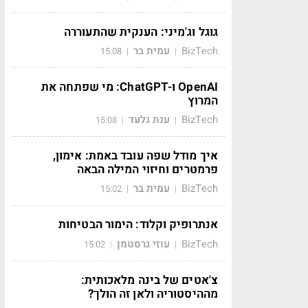
גוגל וג'מיני: הענקית שהתעוררה
BizTech
עמית בר
15:08
|
|
OpenAI ו-ChatGPT: מי שפתחה את
המרוץ
BizTech
ענת גלעד
15:08
|
|
איך מודל שפה עובד באמת: אימון,
פרמטרים וחיזוי המילה הבאה
BizTech
עמית בר
15:02
|
|
אנתרופיק וקלוד: הימור הבטיחות
BizTech
עוזי גרסטמן
15:02
|
|
צ'אטים של בינה מלאכותית:
מההיסטוריה ולאן זה הולך?