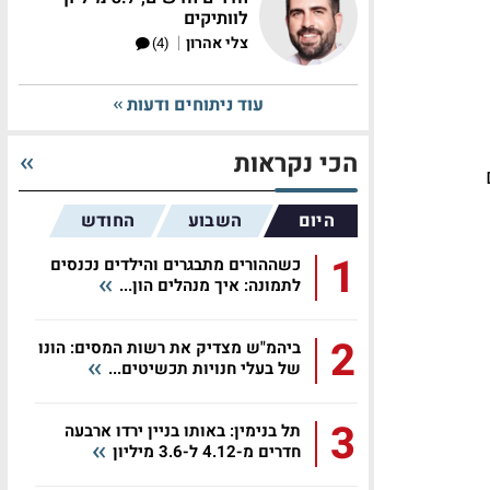
לוותיקים
|
צלי אהרון
(4)
עוד ניתוחים ודעות
הכי נקראות
היום
השבוע
החודש
1
כשההורים מתבגרים והילדים נכנסים
לתמונה: איך מנהלים הון...
2
ביהמ"ש מצדיק את רשות המסים: הונו
של בעלי חנויות תכשיטים...
3
תל בנימין: באותו בניין ירדו ארבעה
חדרים מ-4.12 ל-3.6 מיליון