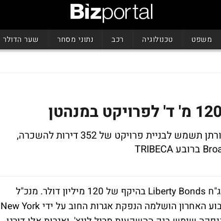
משפט
טכנולוגיה
רכב
נתוני מסחר
שער הדולר
השלימו הנפקת אג"ח Liberty Bonds שתמורתן תשמש לבניית פרויקט של 352 דירות להשכרה,
אפריקה ישראל ובוימלגרין השלימו הנפקת אג"ח Liberty Bonds בהיקף של 120 מיליון דולר. מנכ"ל
אפריקה ישראל, פיני כהן הודיע, כי בסוף השבוע האחרון הושלמה הנפקת אגרות החוב על ידי New York