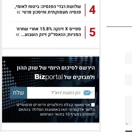
4
שלושת רבדי הפנסיה: ביטוח לאומי,
פנסיה תעסוקתית וחיסכון פרטי
5
ספייס X זינקה 15.8% אחרי שחרור
המניות; הנאסד״ק זינק השבוע...
הירשם לסיכום היומי של שוק ההון
ולמבזקים של
אני מאשר קבלת ניוזלטרים ודיוורים פרסומיים
בדואר אלקטרוני ו/או באמצעות הסלולר בהתאם
למפורט בסעיף 10 בתנאי השימוש