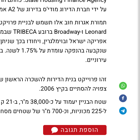
Finance Agency
על ידי חברת הדירוג מודי'ס בדירוג של A2 אמריקאי.
Leonard ו
אפריקה ישראל ובוימלגרין, ויחודו בכך שנית
שנקבעה בהנפק
עירוניים.
זהו פרוייקט בנית הדירות להשכרה הראשון ש
צפויה להסתיים בקיץ 2006.
ל-225 מכוניות, וכ-700 מ"ר של שטחים מסחריים בקומת הקרקע.
הוספת תגובה