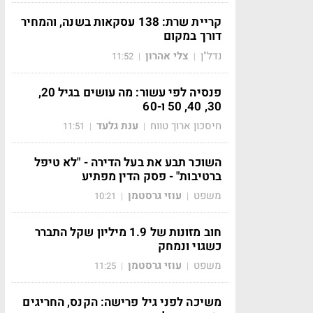
קריית שרת: 138 עסקאות בשנה, והמחיר
דורך במקום
נדל"ן
צלי אהרון
11:52
|
|
פנסיה לפי עשור: מה עושים בגיל 20,
30, 40, 50 ו-60
חיסכון ארוך טווח
ענת גלעד
11:51
|
|
השוכר תבע את בעל הדירה - "לא טיפל
ברטיבות" - פסק הדין מפתיע
משפט
עוזי גרסטמן
10:21
|
|
חוב מזונות של 1.9 מיליון שקל התברר
כשגוי ונמחק
משפט
עוזי גרסטמן
11:25
|
|
משיכה לפני גיל פרישה: הקנס, החריגים