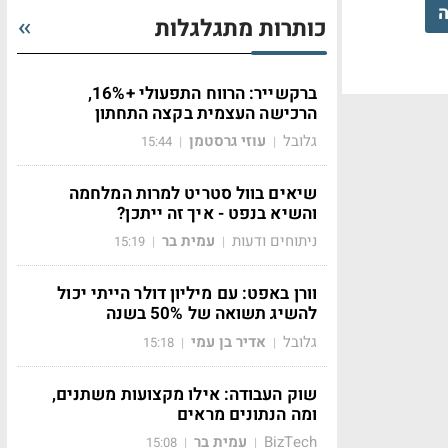
ה
כותרות מתגלגלות
ברקשייר: הרווח התפעולי +16%,
הרכישה העצמית בקצה התחתון
גלובל
עוזי גרסטמן
15:44
|
|
שיאים בוול סטריט למרות המלחמה
והשיא בנפט - איך זה ייתכן?
ניתוחים ודעות
עמית בר
15:19
|
|
וורן באפט: עם מיליון דולר הייתי יכול
להשיג תשואה של 50% בשנה
גלובל
אדיר בן עמי
15:18
|
|
שוק העבודה: אילו מקצועות משתנים,
ומה הנתונים מראים
BizTech
עמית בר
15:08
|
|