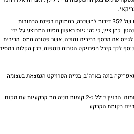
State Housing . כחתם ההנפקה שימש בנק ההשקעות מריל לינץ', ואגרות אלו דורגו
תמורת אגרות חוב אלו תשמש לבניית פרויקט של 352 דירות להשכרה, בממוקם בפינת הרחובות
-Broadway ברובע TRIBECA שבמנהטן. כהן ציין, כי זהו גיוס ראשון מסוגו המבוצע על ידי
ן לגייס את הכסף בריבית נמוכה, אשר פטורה ממס. הריבית
ה עומדת על 1.75% לשנה. בנוסף לכך קיבל הפרויקט הטבות נוספות, כגון הקלות במסים
אפריקה בונה בארה"ב, בניית הפרויקט הנמצאת בעצומה
שטח הבניין יעמוד על כ-38,000 מ"ר, ב-21 קומות. הבניין כולל כ-2 קומות חניה תת קרקעיות עם מקום