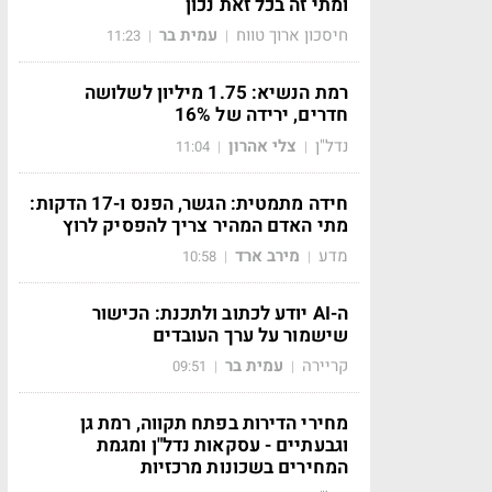
ומתי זה בכל זאת נכון
חיסכון ארוך טווח
עמית בר
11:23
|
|
רמת הנשיא: 1.75 מיליון לשלושה
חדרים, ירידה של 16%
נדל"ן
צלי אהרון
11:04
|
|
חידה מתמטית: הגשר, הפנס ו-17 הדקות:
מתי האדם המהיר צריך להפסיק לרוץ
מדע
מירב ארד
10:58
|
|
ה-AI יודע לכתוב ולתכנת: הכישור
שישמור על ערך העובדים
קריירה
עמית בר
09:51
|
|
מחירי הדירות בפתח תקווה, רמת גן
וגבעתיים - עסקאות נדל"ן ומגמת
המחירים בשכונות מרכזיות