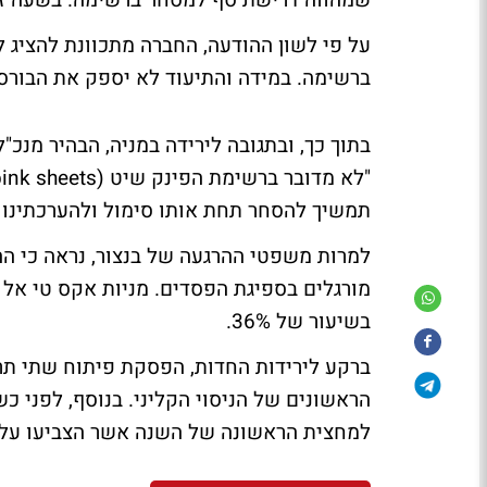
שמהווה דרישת סף למסחר ברשימה. בשעה זו מאבדת המניה 5.7% במח
על פי לשון ההודעה, החברה מתכוונת להציג 
ברשימה. במידה והתיעוד לא יספק את הבורסה, תעבור 
בתוך כך, ובתגובה לירידה במניה, הבהיר מנכ"ל
תמשיך להסחר תחת אותו סימול ולהערכתינו ג
למרות משפטי ההרגעה של בנצור, נראה כי 
בשיעור של 36%.
הראשונים של הניסוי הקליני. בנוסף, לפני 
למחצית הראשונה של השנה אשר הצביעו על הגדלת ההפסד הנקי ל-.7