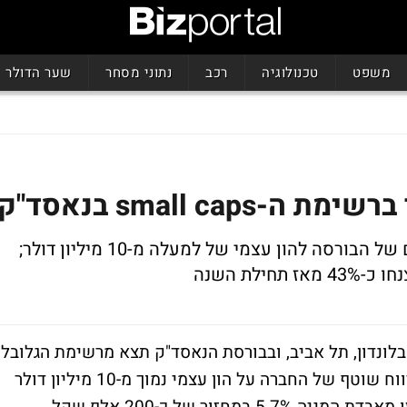
משפט
טכנולוגיה
רכב
נתוני מסחר
שער הדולר
small ca בנאסד"ק
לאחר שהונה העצמי ירד מדרישת המינימום של הבורסה להון עצמי של למעלה מ-10 מיליון דולר;
לונדון, תל אביב, ובבורסת הנאסד"ק תצא מרשימת הגלובל
מרקט (global market) בנאסד"ק בעקבות דיווח שוטף של החברה על הון עצמי נמוך מ-10 מיליון דולר