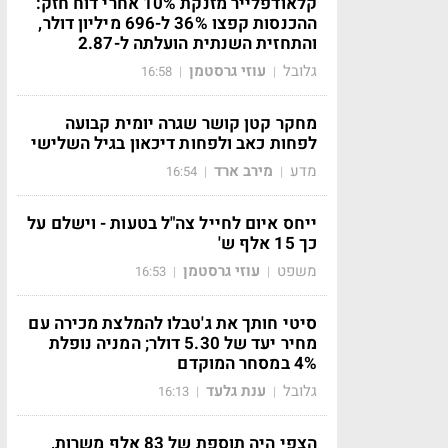
קלאודפלייר מזנקת 10% אחרי דוח חזק:
ההכנסות קפצו 36% ל-696 מיליון דולר,
והתחזית השנתית הועלתה ל-2.87
גלובל
עוזי גרסטמן
16:58
|
|
מחקר קטן קושר שגרה יומית קבועה
לפחות כאב ולפחות דיכאון בגיל השלישי
מדע
מירב ארד
16:54
|
|
ייחס איום לחייל צה"ל בטעות - וישלם על
כך 15 אלף ש'
משפט
עוזי גרסטמן
16:53
|
|
סיטי חותך את ג'טבלו להמלצת מכירה עם
מחיר יעד של 5.30 דולר; המניה נופלת
4% במסחר המוקדם
גלובל
ענת גלעד
16:13
|
|
הצפי היה תוספת של 83 אלף משרות,