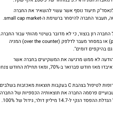
זור של כ-200 אלף שקל.
לנאסד"ק תיעוד נוסף אשר עשוי להשאיר את החברה
החברה להיסחר ברשימת ה-small cap market.
 החברה רון בנצור, כי לא מדובר בשינוי מהותי עבור החברה.
"לא מדובר ברשימת הפינק שיט (pink sheets) או במסחר מעבר לדלפק (over the counter) המניה
ם בהיקפים דומים".
ההודעה לא ממש מרגיעה את המשקיעים בחברה אשר
מורגלים בספיגת הפסדים. מניות אקס טי אל איבדו מאז חודש פברואר ב-70%, ומאז תחילת החודש צנח
ברקע לירידות החדות, הפסקת פיתוח שתי תרופות לטיפול בצהבת C בעקבות תוצאות מאכזבות בשלבים
כשבועיים פרסמה החברה את תוצאותיה הכספיות של החברה
14 מיליון דולר, גידול של 100%.