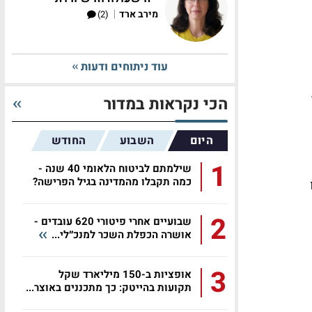
|
מירב ארד
(2)
עוד ניתוחים ודעות
הכי נקראות במדור
היום
השבוע
החודש
1
שילמתם לביטוח הלאומי 40 שנה -
כמה תקבלו מהמדינה בגיל הפרישה?
ו
2
שבועיים אחרי פיטורי 620 עובדים -
אושרה הכפלת השכר למנכ״לי...
3
אופציות ב-150 מיליארד שקל
תקועות בהייטק: כך מתכננים באוצר...