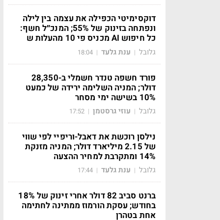
דוקסימיטי הכפילה את עצמה בין לילה
ונפתחה בזינוק של 55%; המנכ״ל חשף:
כל חיפוש AI מכניס פי 10 מהעלות ש
גלובל
ענת גלעד
18:04
|
|
פורד חשפה טנדר חשמלי ב-28,350
דולר; המניה השלימה ירידה של כמעט
10% בשישה ימי מסחר
גלובל
עוזי גרסטמן
17:52
|
|
נילסן רוכשת את דאבל-וריפיי לפי שווי
של 2.15 מיליארד דולר; המניה מזנקת
14% ומתקרבת למחיר ההצעה
גלובל
ענת גלעד
17:44
|
|
ברנט סביב 82 דולר אחרי זינוק של 18%
בחודש; עסקת הורמוז ממתינה לחתימה
אחת בטהרן