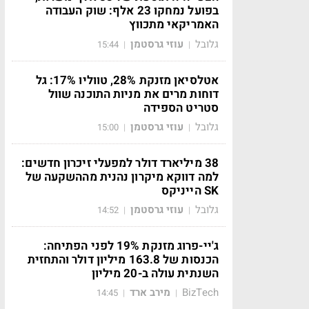
בפועל נמחקו 23 אלף: שוק העבודה
האמריקאי מתכווץ
גלובל
עוזי גרסטמן
15:44
|
|
אטלסיאן מזנקת 28%, טווליו 17%: גל
דוחות מרים את מניות התוכנה שוול
סטריט הספידה
גלובל
עוזי גרסטמן
15:00
|
|
38 מיליארד דולר למפעלי זיכרון חדשים:
למה דווקא מיקרון נהנית מההשקעה של
SK הייניקס
גלובל
עוזי גרסטמן
14:52
|
|
ג'יי-פרוג מזנקת 19% לפני הפתיחה:
הכנסות של 163.8 מיליון דולר והתחזית
השנתית עולה ב-20 מיליון
BizTech
מירב ארד
14:45
|
|