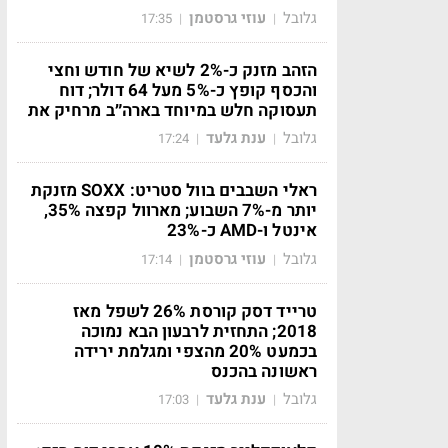
גלובל
עוזי גרסטמן
17:35
|
|
הזהב מזנק כ-2% לשיא של חודש וחצי
והכסף קופץ כ-5% מעל 64 דולר; דוח
תעסוקה חלש במיוחד בארה״ב מרחיק את
גלובל
ענת גלעד
17:24
|
|
ראלי השבבים בוול סטריט: SOXX מזנקת
יותר מ-7% השבוע; מארוול קפצה 35%,
אינטל ו-AMD כ-23%
גלובל
עוזי גרסטמן
17:14
|
|
טרייד דסק קורסת 26% לשפל מאז
2018; התחזית לרבעון הבא נמוכה
בכמעט 20% מהצפי ומגלמת ירידה
ראשונה בהכנס
גלובל
ענת גלעד
17:03
|
|