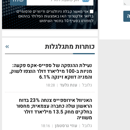
אני מאשר קבלת ניוזלטרים ודיוורים פרסומיים
ה
בדואר אלקטרוני ו/או באמצעות הסלולר בהתאם
למפורט בסעיף 10 בתנאי השימוש
כותרות מתגלגלות
נעילת ההנפקה של ספייס-אקס פקעה:
מניות ב-100 מיליארד דולר הוצפו לשוק,
והמניה דווקא זינקה 6.1%
גלובל
ענת גלעד
18:28
|
|
האניוול אירוספייס צנחה 23% בדוח
הראשון שלה כחברה עצמאית; מחסור
בחלקים מחק 13.5 מיליארד דולר
משוויה
גלובל
עוזי גרסטמן
18:16
|
|