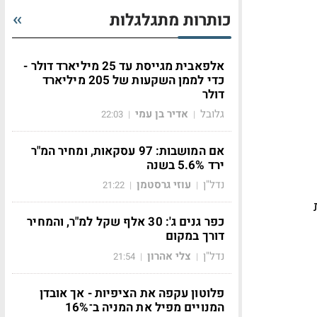
כותרות מתגלגלות
אלפאבית מגייסת עד 25 מיליארד דולר -
כדי לממן השקעות של 205 מיליארד
דולר
גלובל
אדיר בן עמי
22:03
|
|
אם המושבות: 97 עסקאות, ומחיר המ"ר
ירד 5.6% בשנה
נדל"ן
עוזי גרסטמן
21:22
|
|
כפר גנים ג': 30 אלף שקל למ"ר, והמחיר
דורך במקום
נדל"ן
צלי אהרון
21:54
|
|
פלוטון עקפה את הציפיות - אך אובדן
המנויים מפיל את המניה ב־16%