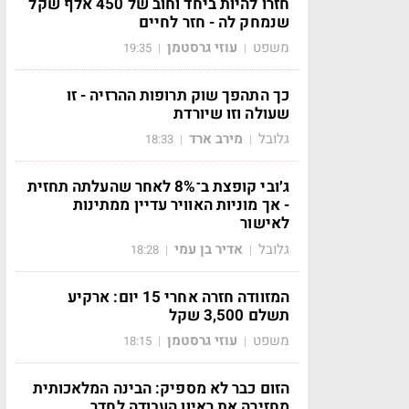
חזרו להיות ביחד וחוב של 450 אלף שקל
שנמחק לה - חזר לחיים
משפט
עוזי גרסטמן
19:35
|
|
כך התהפך שוק תרופות ההרזיה - זו
שעולה וזו שיורדת
גלובל
מירב ארד
18:33
|
|
ג׳ובי קופצת ב־8% לאחר שהעלתה תחזית
- אך מוניות האוויר עדיין ממתינות
לאישור
גלובל
אדיר בן עמי
18:28
|
|
המזוודה חזרה אחרי 15 יום: ארקיע
תשלם 3,500 שקל
משפט
עוזי גרסטמן
18:15
|
|
הזום כבר לא מספיק: הבינה המלאכותית
מחזירה את ראיון העבודה לחדר