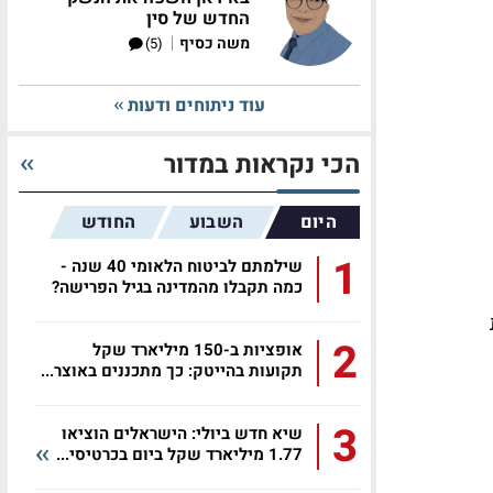
החדש של סין
|
משה כסיף
(5)
עוד ניתוחים ודעות
הכי נקראות במדור
היום
השבוע
החודש
1
שילמתם לביטוח הלאומי 40 שנה -
כמה תקבלו מהמדינה בגיל הפרישה?
2
אופציות ב-150 מיליארד שקל
תקועות בהייטק: כך מתכננים באוצר...
3
שיא חדש ביולי: הישראלים הוציאו
1.77 מיליארד שקל ביום בכרטיסי...