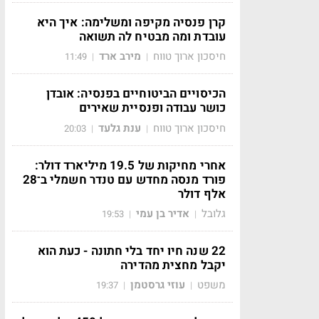
קרן פנסיה מקיפה ומשלימה: איך היא
עובדת ומה מבטיח לה תשואה
חיסכון ארוך טווח
מירב ארד
11:49
|
|
הכיסויים הביטוחיים בפנסיה: אובדן
כושר עבודה ופנסיית שאירים
חיסכון ארוך טווח
ענת גלעד
20:03
|
|
אחרי מחיקות של 19.5 מיליארד דולר:
פורד מנסה מחדש עם טנדר חשמלי ב־28
אלף דולר
גלובל
אדיר בן עמי
19:53
|
|
22 שנה חיו יחד בלי חתונה - כעת הוא
יקבל מחצית מהדירה
משפט
עוזי גרסטמן
19:37
|
|