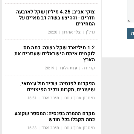
צוקי אביב: 4.25 מיליון שקל לארבעה
חדרים - וההיצע בשדה דב מאיים על
המחירים
נדל"ן
צלי אהרון
20:20
|
|
ה
1.2 מיליארד שקל בשנה: כמה מס
לוקחים איתם הישראלים שעוזבים את
הארץ
קריירה
ענת גלעד
20:19
|
|
הפקדות לפנסיה: שכיר מול עצמאי,
שיעורים, תקרות ורכיב הפיצויים
חיסכון ארוך טווח
מירב ארד
16:51
|
|
מקדם ההמרה בפנסיה: המספר שקובע
כמה תקבלו בכל חודש
חיסכון ארוך טווח
מירב ארד
16:33
|
|