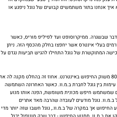
איך אנחנו בתור משתמשים קבועים של גוגל ניפגע או
 דבר שבשגרה. ממיקרוסופט ועד לפיליפ מוריס, כאשר
ורמים בעלי אינטרס אשר יחפצו בחלק מהכסף הזה. ניתן
youT, כאשר אחרי הרכישה המתוקשרת של גוגל התחילו להגיש תביעות נגדם על
גוגל נכון להיום מחזיקה ב-80% משוק החיפוש באינטרנט. אחוז זה בהחלט מקנה לה את
 עימות בין גוגל לחברת ב.מ.וו. כאשר האחרונה השתמשה
עם שמשתמש חיפש מכונית משומשת, הפנה אותו מנוע
.מ.וו. גוגל מודעים לעובדה שהרבה מאד אתרים
החיפוש אך במקרה של ב.מ.וו., גוגל חשבו שזה יותר מדי
ו את ב.מ.וו. ממנוע החיפוש - דבר שרק מונופול יכול