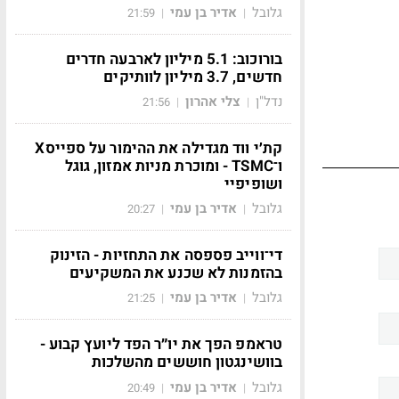
גלובל
אדיר בן עמי
21:59
|
|
בורוכוב: 5.1 מיליון לארבעה חדרים
חדשים, 3.7 מיליון לוותיקים
נדל"ן
צלי אהרון
21:56
|
|
קת׳י ווד מגדילה את ההימור על ספייסX
ו־TSMC - ומוכרת מניות אמזון, גוגל
ושופיפיי
גלובל
אדיר בן עמי
20:27
|
|
די־ווייב פספסה את התחזיות - הזינוק
בהזמנות לא שכנע את המשקיעים
גלובל
אדיר בן עמי
21:25
|
|
טראמפ הפך את יו״ר הפד ליועץ קבוע -
בוושינגטון חוששים מהשלכות
גלובל
אדיר בן עמי
20:49
|
|