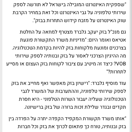
"שספקית האינטרנט המובילה בישראל לא תורשה לספק
שירותי טלפוניה על גבי האינטרנט וכל זאת במחיר הקרבת
שוק האינטרנט על מזבח קידוש התחרות בבזק".
גם מנכ"ל בזק יעקב גלברד מצטרף למחאה על החלטת
אטיאס ואומר היום: "מדיניות משרד התקשורת פוגעת
בצרכנים ומונעת מלקוחות בזק להיות בקדמת הטכנולוגיה.
מה ההיגיון הצרכני לאסור על בזק ובנותיה לספק שירותי
VOB? כיצד זה מיטיב עם ציבור לקוחות בזק העצום או מסייע
לתחרות?"
עוד מוסיף גלברד: "רישיון בזק מאפשר ואף מחייב את בזק
לספק שירותי טלפוניה, וההתערבות של המשרד לגבי
הטכנולוגיה שעליה יעבור השרות הטלפוני - היא חסרת
תקדים ובגדר שלילת זכות ברורה של בזק ברישיונה.
"אותו משרד תקשורת המקפיד הקפדה יתרה על הפרדה בין
בזק ובנותיה, טורח כך פתאום לכרוך את בזק וכל חברות