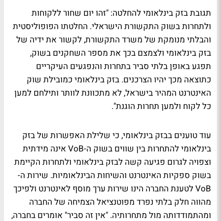
תגובת בזק בינלאומי להחלטה: "זהו יום שחור ללקוחות
ולתחרות בשוק התקשורת הישראלי. החלטתו הפופוליסטית
והבלתי מנומקת של משרד התקשורת, לקשור את ידיה של
בזק בינלאומי ולצמצם בכך את מספר השחקנים בשוק,
תפגע באופן בלתי סביר בתחרות והנפגעים העיקריים
כתוצאה מכך יהיו הצרכנים. בזק בינלאומי כמובילת שוק
האינטרנט המהיר בישראל, לא מתכוונת לוותר ותילחם למען
כל לקוח ולמען תחרות הוגנת".
עוד טוענים בבזק בינלאומי, כי שלילת האפשרות של בזק
בינלאומי להתחרות בין שווים בשוק ה-VoB אינה מידתית
וצפויה לגרום פגיעה קשה לבזק בינלאומי ולתחרות הקיימת
בשוק ספקיות האינטרנט והשיחות הבינלאומיות. שירות ה-
VoB לטענת החברה הינו שירות ערך מוסף לאינטרנט ולפיכך
מהווה חלק בלתי נפרד מפוטנציאל הצמיחה של החברה
ומהתמודדותה מול מתחרותיה. "אין זה סביר" אומרים בחברה,