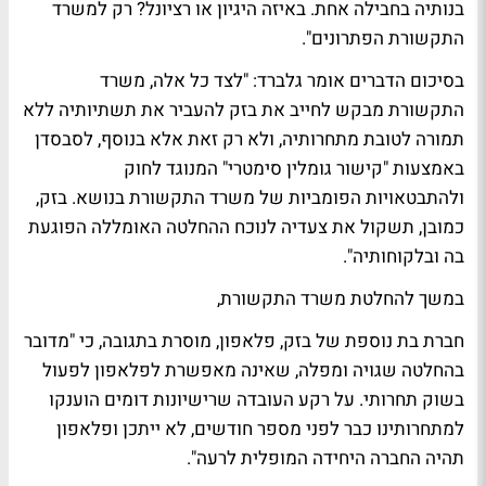
בנותיה בחבילה אחת. באיזה היגיון או רציונל? רק למשרד
התקשורת הפתרונים".
בסיכום הדברים אומר גלברד: "לצד כל אלה, משרד
התקשורת מבקש לחייב את בזק להעביר את תשתיותיה ללא
תמורה לטובת מתחרותיה, ולא רק זאת אלא בנוסף, לסבסדן
באמצעות "קישור גומלין סימטרי" המנוגד לחוק
ולהתבטאויות הפומביות של משרד התקשורת בנושא. בזק,
כמובן, תשקול את צעדיה לנוכח ההחלטה האומללה הפוגעת
בה ובלקוחותיה".
במשך להחלטת משרד התקשורת,
חברת בת נוספת של בזק, פלאפון, מוסרת בתגובה, כי "מדובר
בהחלטה שגויה ומפלה, שאינה מאפשרת לפלאפון לפעול
בשוק תחרותי. על רקע העובדה שרישיונות דומים הוענקו
למתחרותינו כבר לפני מספר חודשים, לא ייתכן ופלאפון
תהיה החברה היחידה המופלית לרעה".