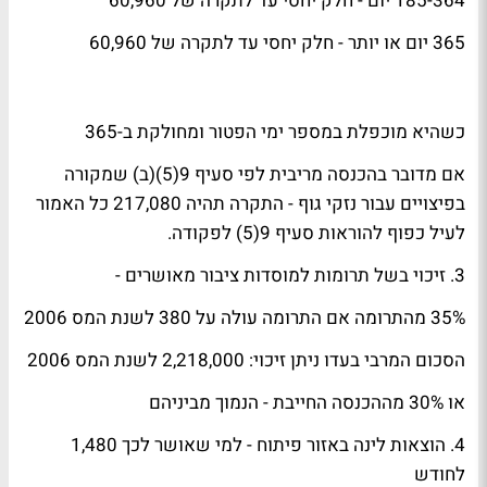
185-364 יום - חלק יחסי עד לתקרה של 60,960
365 יום או יותר - חלק יחסי עד לתקרה של 60,960
כשהיא מוכפלת במספר ימי הפטור ומחולקת ב-365
אם מדובר בהכנסה מריבית לפי סעיף 9(5)(ב) שמקורה
בפיצויים עבור נזקי גוף - התקרה תהיה 217,080 כל האמור
לעיל כפוף להוראות סעיף 9(5) לפקודה.
3. זיכוי בשל תרומות למוסדות ציבור מאושרים -
35% מהתרומה אם התרומה עולה על 380 לשנת המס 2006
הסכום המרבי בעדו ניתן זיכוי: 2,218,000 לשנת המס 2006
או 30% מההכנסה החייבת - הנמוך מביניהם
4. הוצאות לינה באזור פיתוח - למי שאושר לכך 1,480
לחודש