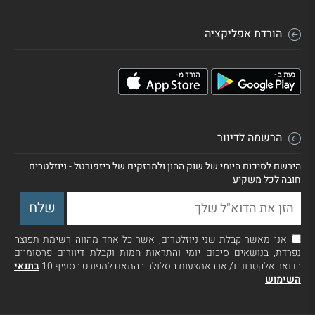
הורדת אפליקציה
הרשמה לדיוור
הירשם לסיכום היומי של שוק ההון ולמבזקים של ביזפורטל - ניוזלטרים
חובה לכל משקיע
אני מאשר קבלת שני ניוזלטרים, אשר כל אחד מהווה רשימת תפוצה
נפרדת, בנושאים סיכום יומי והתראות חמות וקבלת דיוורים פרסומיים
בדואר אלקטרוני ו/ או באמצעות הסלולר בהתאם למפורט בסעיף 10
בתנאי
השימוש