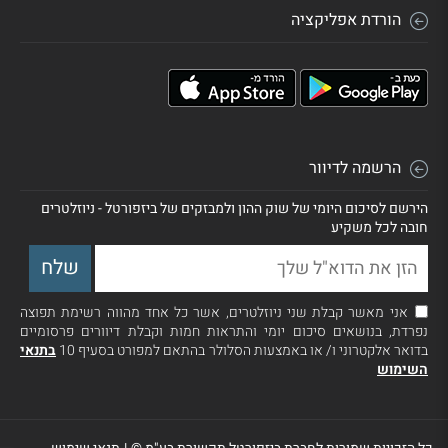
הורדת אפליקציה
הרשמה לדיוור
הירשם לסיכום היומי של שוק ההון ולמבזקים של ביזפורטל - ניוזלטרים
חובה לכל משקיע
אני מאשר קבלת שני ניוזלטרים, אשר כל אחד מהווה רשימת תפוצה
נפרדת, בנושאים סיכום יומי והתראות חמות וקבלת דיוורים פרסומיים
בדואר אלקטרוני ו/ או באמצעות הסלולר בהתאם למפורט בסעיף 10
בתנאי
השימוש