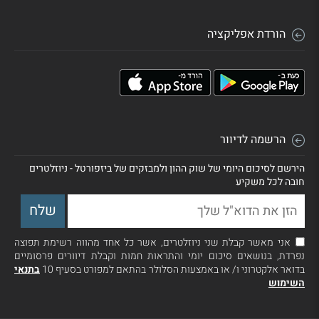
הורדת אפליקציה
הרשמה לדיוור
הירשם לסיכום היומי של שוק ההון ולמבזקים של ביזפורטל - ניוזלטרים
חובה לכל משקיע
אני מאשר קבלת שני ניוזלטרים, אשר כל אחד מהווה רשימת תפוצה
נפרדת, בנושאים סיכום יומי והתראות חמות וקבלת דיוורים פרסומיים
בדואר אלקטרוני ו/ או באמצעות הסלולר בהתאם למפורט בסעיף 10
בתנאי
השימוש