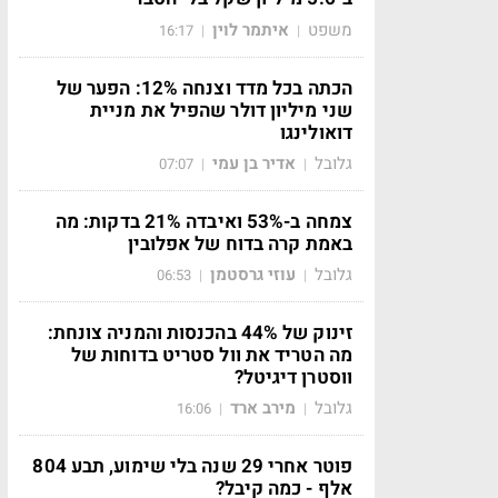
משפט
איתמר לוין
16:17
|
|
הכתה בכל מדד וצנחה 12%: הפער של
שני מיליון דולר שהפיל את מניית
דואולינגו
גלובל
אדיר בן עמי
07:07
|
|
צמחה ב-53% ואיבדה 21% בדקות: מה
באמת קרה בדוח של אפלובין
גלובל
עוזי גרסטמן
06:53
|
|
זינוק של 44% בהכנסות והמניה צונחת:
מה הטריד את וול סטריט בדוחות של
ווסטרן דיגיטל?
גלובל
מירב ארד
16:06
|
|
פוטר אחרי 29 שנה בלי שימוע, תבע 804
אלף - כמה קיבל?