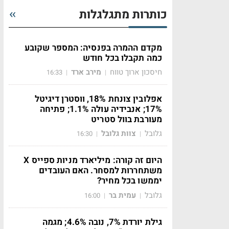
כותרות מתגלגלות
מקדם ההמרה בפנסיה: המספר שקובע
כמה תקבלו בכל חודש
חיסכון ארוך טווח
מירב ארד
16:33
|
|
אפלובין צונחת 18%, ווסטרן דיגיטל
17%; אנבידיה עולה 1.1%; פתיחה
מעורבת בוול סטריט
גלובל
צוות גלובל
16:30
|
|
היום זה קורה: מיליארד מניות ספייס X
משתחררות למסחר. האם העובדים
יממשו בכל מחיר?
גלובל
עמית בר
16:00
|
|
גילת יורדת 7%, נובה 4.6%; מגמה