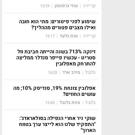
קריירה
עוזי גרסטמן
13:29
|
|
שימוע לפני פיטורים: מתי הוא חובה
ואילו מצבים פטורים מההליך?
קריירה
ענת גלעד
15:17
|
|
זינקה 713% בשנה והייתה חביבת וול
סטריט - עכשיו פייפר סנדלר ממליצה
להתרחק מאפלובין
גלובל
מירב ארד
16:02
|
|
אפלובין צונחת 19%, סנדיסק 10%; מה
עושים החוזים?
גלובל
צוות גלובל
15:43
|
|
שוקי ניר אחרי הנפילה בסולאראדג':
"התפקיד שלנו הוא לייצר ערך בטווח
הארוך"