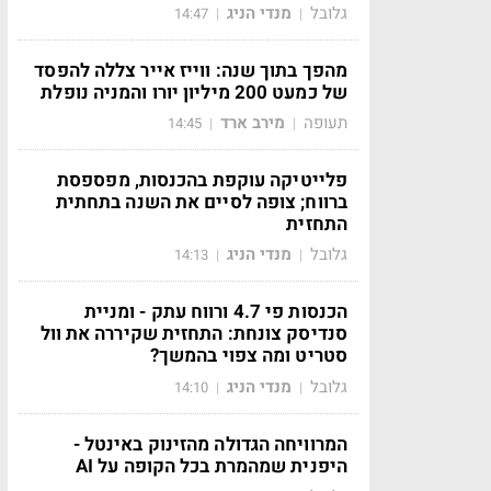
גלובל
מנדי הניג
14:47
|
|
מהפך בתוך שנה: ווייז אייר צללה להפסד
של כמעט 200 מיליון יורו והמניה נופלת
תעופה
מירב ארד
14:45
|
|
פלייטיקה עוקפת בהכנסות, מפספסת
ברווח; צופה לסיים את השנה בתחתית
התחזית
גלובל
מנדי הניג
14:13
|
|
הכנסות פי 4.7 ורווח עתק - ומניית
סנדיסק צונחת: התחזית שקיררה את וול
סטריט ומה צפוי בהמשך?
גלובל
מנדי הניג
14:10
|
|
המרוויחה הגדולה מהזינוק באינטל -
היפנית שמהמרת בכל הקופה על AI