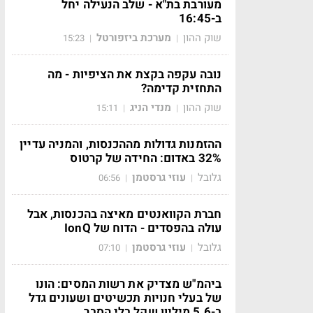
מעורבת בת"א - שלב הנעילה יחל
ב-16:45
שוק ההון
מערכת ביזפורטל
15:23
|
|
נובה עקפה בקצת את הציפיות - מה
התחזית קדימה?
שוק ההון
מנדי הניג
15:11
|
|
ההזמנות גדולות מההכנסות, והמניה עדיין
32% באדום: החידה של קרטוס
גלובל
עוזי גרסטמן
06:56
|
|
חברת הקוואנטים מאיצה בהכנסות, אבל
עולה בהפסדים - הדוח של IonQ
גלובל
עוזי גרסטמן
07:10
|
|
ביהמ"ש מצדיק את רשות המסים: הונו
של בעלי חנויות תכשיטים ושעונים גדל
ב-5.6 מיליון שקל בלי הסבר