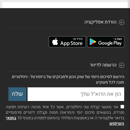
הורדת אפליקציה
הרשמה לדיוור
הירשם לסיכום היומי של שוק ההון ולמבזקים של ביזפורטל - ניוזלטרים
חובה לכל משקיע
אני מאשר קבלת שני ניוזלטרים, אשר כל אחד מהווה רשימת תפוצה
נפרדת, בנושאים סיכום יומי והתראות חמות וקבלת דיוורים פרסומיים
בדואר אלקטרוני ו/ או באמצעות הסלולר בהתאם למפורט בסעיף 10
בתנאי
השימוש