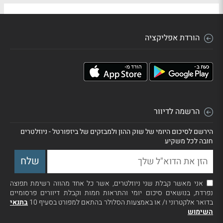
הורדת אפליקציה
הרשמה לדיוור
הירשם לסיכום היומי של שוק ההון ולמבזקים של ביזפורטל - ניוזלטרים
חובה לכל משקיע
אני מאשר קבלת שני ניוזלטרים, אשר כל אחד מהווה רשימת תפוצה
נפרדת, בנושאים סיכום יומי והתראות חמות וקבלת דיוורים פרסומיים
בדואר אלקטרוני ו/ או באמצעות הסלולר בהתאם למפורט בסעיף 10
בתנאי
השימוש