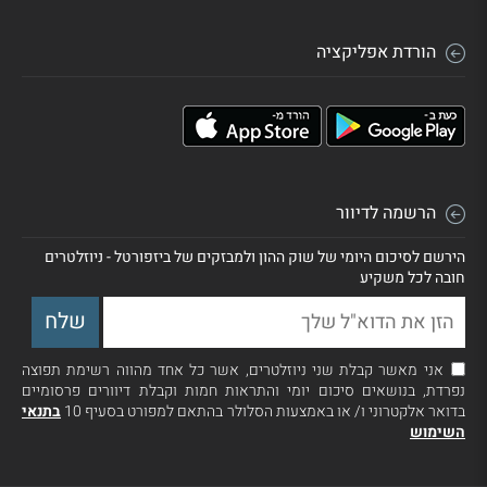
הורדת אפליקציה
הרשמה לדיוור
הירשם לסיכום היומי של שוק ההון ולמבזקים של ביזפורטל - ניוזלטרים
חובה לכל משקיע
אני מאשר קבלת שני ניוזלטרים, אשר כל אחד מהווה רשימת תפוצה
נפרדת, בנושאים סיכום יומי והתראות חמות וקבלת דיוורים פרסומיים
בדואר אלקטרוני ו/ או באמצעות הסלולר בהתאם למפורט בסעיף 10
בתנאי
השימוש