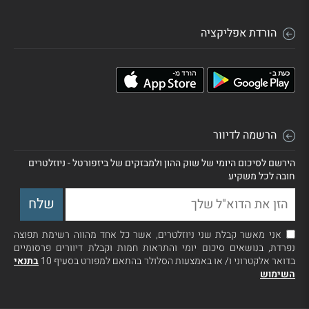
הורדת אפליקציה
הרשמה לדיוור
הירשם לסיכום היומי של שוק ההון ולמבזקים של ביזפורטל - ניוזלטרים
חובה לכל משקיע
אני מאשר קבלת שני ניוזלטרים, אשר כל אחד מהווה רשימת תפוצה
נפרדת, בנושאים סיכום יומי והתראות חמות וקבלת דיוורים פרסומיים
בדואר אלקטרוני ו/ או באמצעות הסלולר בהתאם למפורט בסעיף 10
בתנאי
השימוש