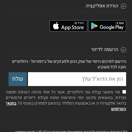
הורדת אפליקציה
הרשמה לדיוור
הירשם לסיכום היומי של שוק ההון ולמבזקים של ביזפורטל - ניוזלטרים
חובה לכל משקיע
אני מאשר קבלת שני ניוזלטרים, אשר כל אחד מהווה רשימת תפוצה
נפרדת, בנושאים סיכום יומי והתראות חמות וקבלת דיוורים פרסומיים
בדואר אלקטרוני ו/ או באמצעות הסלולר בהתאם למפורט בסעיף 10
בתנאי
השימוש