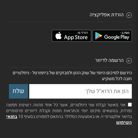
הורדת אפליקציה
הרשמה לדיוור
הירשם לסיכום היומי של שוק ההון ולמבזקים של ביזפורטל - ניוזלטרים
חובה לכל משקיע
אני מאשר קבלת שני ניוזלטרים, אשר כל אחד מהווה רשימת תפוצה
נפרדת, בנושאים סיכום יומי והתראות חמות וקבלת דיוורים פרסומיים
בדואר אלקטרוני ו/ או באמצעות הסלולר בהתאם למפורט בסעיף 10
בתנאי
השימוש