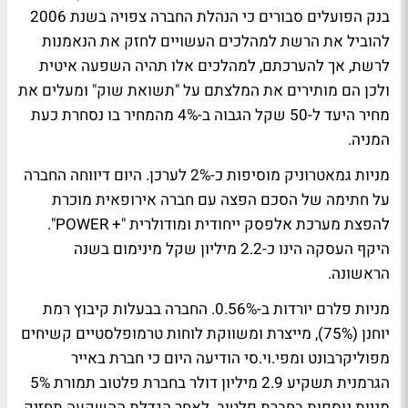
בנק הפועלים סבורים כי הנהלת החברה צפויה בשנת 2006
להוביל את הרשת למהלכים העשויים לחזק את הנאמנות
לרשת, אך להערכתם, למהלכים אלו תהיה השפעה איטית
ולכן הם מותירים את המלצתם על "תשואת שוק" ומעלים את
מחיר היעד ל-50 שקל הגבוה ב-4% מהמחיר בו נסחרת כעת
המניה.
מניות גמאטרוניק מוסיפות כ-2% לערכן. היום דיווחה החברה
על חתימה של הסכם הפצה עם חברה אירופאית מוכרת
להפצת מערכת אלפסק ייחודית ומודולרית "+ POWER".
היקף העסקה הינו כ-2.2 מיליון שקל מינימום בשנה
הראשונה.
מניות פלרם יורדות ב-0.56%. החברה בבעלות קיבוץ רמת
יוחנן (75%), מייצרת ומשווקת לוחות טרמופלסטיים קשיחים
מפוליקרבונט ומפי.וי.סי הודיעה היום כי חברת באייר
הגרמנית תשקיע 2.9 מיליון דולר בחברת פלטוב תמורת 5%
מניות נוספות בחברת פלטוב. לאחר הגדלת ההשקעה תחזיק