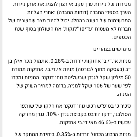
מכירות של ניירות ערך עקב אי רצון להציג את אותן ניירות
הערך בספרי החברה (דוחות החברה) ואחרי העליות
המרשימות של השנה בהחלט יכול להיות מצב שחשבים של
חברות לא מעטות יעדיפו "לנקות" את השולחן בסוף שנת
הכספים.
מימושים בצהריים
מניות אי.די.בי אחזקות יורדות ב-0.28%. אתמול מכר אילן בן
דב (בעסקה מחוץ לבורסה) מניות אי.די.בי. אחזקות תמורת
50 מיליון שקל לגנדן שבשליטת נוחי דנקנר. המניות נמכרו
לפי שער של 106 שקל למניה, בדומה למחיר השוק של
המניה.
נזכיר כי בסופ"ש רכש נוחי דנקנר את חלקו של שותפו
הסולבני, דרקו הורבט בקבוצת גנדן - 10%. גנדן מחזיקה
עכשיו ב-46.6% מאי.די.בי אחזקות.
מניות הרבוע הכחול יורדות ב-0.35%. ביחידת המחקר של