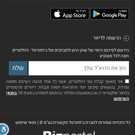
הרשמה לדיוור
הירשם לסיכום היומי של שוק ההון ולמבזקים של ביזפורטל - ניוזלטרים
חובה לכל משקיע
אני מאשר קבלת שני ניוזלטרים, אשר כל אחד מהווה רשימת תפוצה
נפרדת, בנושאים סיכום יומי והתראות חמות וקבלת דיוורים פרסומיים
בדואר אלקטרוני ו/ או באמצעות הסלולר בהתאם למפורט בסעיף 10
בתנאי
השימוש
כל הזכויות שמורות לחברת ביזפורטל תקשורת בע"מ ©
|
תנאי שימוש