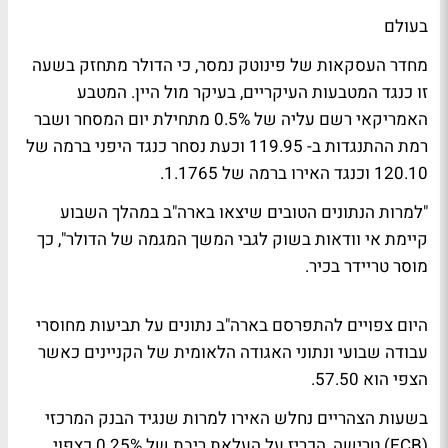
בעולם
מחדר העסקאות של פינוטק נמסר, כי הדולר מתחזק בשעה
זו כנגד המטבעות העיקריים, בעיקר מול היין. המטבע
האמריקאי רשם עליה של 0.5% מתחילת יום המסחר ושבר
רמת ההתנגדות ב- 119.95 וכעת נסחר כנגד היפני ברמה של
120.10 וכנגד האירו ברמה של 1.1765.
"למרות הנתונים הטובים שיצאו בארה"ב במהלך השבוע
קיימת אי וודאות בשוק לגבי המשך המגמה של הדולר", כך
מוסר טריידר בכיר.
היום צפויים להתפרסם בארה"ב נתונים על תביעות מחוסרי
עבודה שבועי ונתוני האגודה הלאומית של הקניינים כאשר
הצפי הוא 57.50.
בשעות הצהריים נחלש האירו למרות שנגיד הבנק המרכזי
(ECB) טרישה, הכריז על העלאת ריבת של 0.25% כצפוי,