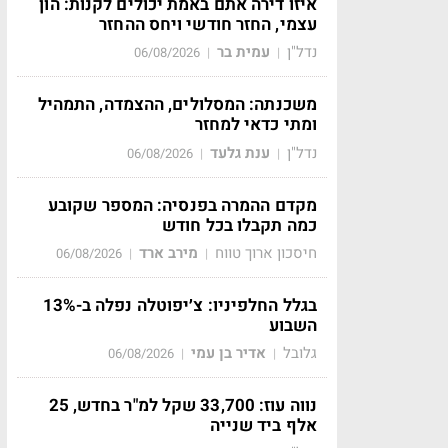
איזו דירה אתם באמת יכולים לקנות: הון
עצמי, החזר חודשי ויחס ההחזר
נדל"ן
עמית בר
06/08/2026
|
|
משכנתה: המסלולים, ההצמדה, התמהיל
ומתי כדאי למחזר
נדל"ן
ענת גלעד
06/08/2026
|
|
מקדם ההמרה בפנסיה: המספר שקובע
כמה תקבלו בכל חודש
חיסכון ארוך טווח
מירב ארד
06/08/2026
|
|
בגלל החלפיניו: צ׳יפוטלה נפלה ב-13%
השבוע
גלובל
אדיר בן עמי
06/08/2026
|
|
נווה עוז: 33,700 שקל למ"ר בחדש, 25
אלף ביד שנייה