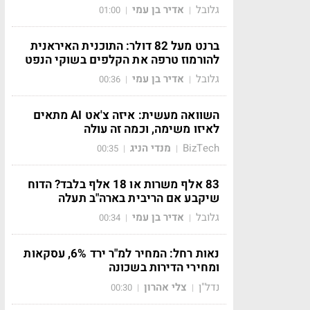
גלובל
אדיר בן עמי
01:00
|
|
ברנט מעל 82 דולר: התוכנית האיראנית
להורמוז טרפה את הקלפים בשוקי הנפט
גלובל
אדיר בן עמי
00:36
|
|
השוואה מעשית: איזה צ'אט AI מתאים
לאיזו משימה, וכמה זה עולה
BizTech
מנדי הניג
00:35
|
|
83 אלף משרות או 18 אלף בלבד? הדוח
שיקבע אם הריבית בארה"ב תעלה
גלובל
אדיר בן עמי
00:34
|
|
נאות רחל: המחיר למ"ר ירד 6%, עסקאות
ומחירי הדירות בשכונה
נדל"ן
צלי אהרון
00:30
|
|