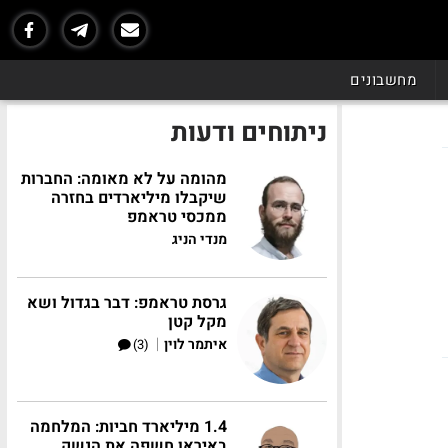
מחשבונים
ניתוחים ודעות
מהומה על לא מאומה: החברות
שיקבלו מיליארדים בחזרה
ממכסי טראמפ
מנדי הניג
גרסת טראמפ: דבר בגדול ושא
מקל קטן
|
איתמר לוין
(3)
1.4 מיליארד חביות: המלחמה
באיראן חשפה את הנשק