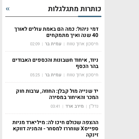
כותרות מתגלגלות
דמי ניהול: כמה הם באמת עולים לאורך
40 שנה ואיך מתמקחים
חיסכון ארוך טווח
עמית בר
02:09
|
|
ניוד, איחוד חשבונות והכספים האבודים
בהר הכסף
חיסכון ארוך טווח
עמית בר
05:25
|
|
יד שנייה מול קבלן: החוזה, ערבות חוק
המכר והאיחור במסירה
נדל"ן
מירב ארד
03:41
|
|
ההצפה שכולם חיכו לה: מיליארד מניות
ספייסX שוחררו למסחר - והמניה דווקא
זינקה