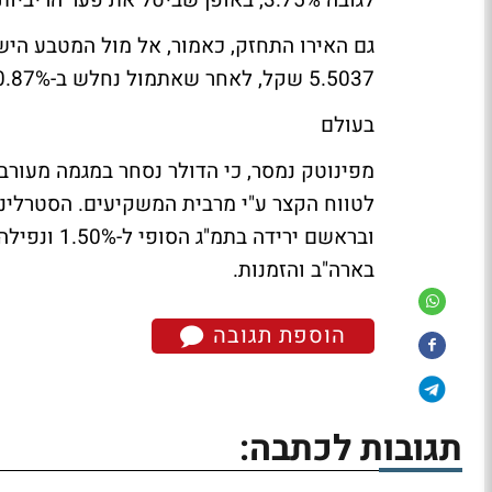
לגובה 3.75%, באופן שביטל את פער הריביות השלילי בין הדולר-שקל.
5.5037 שקל, לאחר שאתמול נחלש ב-0.87% ושערו היציג נקבע בגובה 5.4863 שקל.
בעולם
מפינוטק נמסר, כי הדולר נסחר במגמה מעורבת
לטווח הקצר ע"י מרבית המשקיעים. הסטרלינ
בארה"ב והזמנות.
הוספת תגובה
תגובות לכתבה: