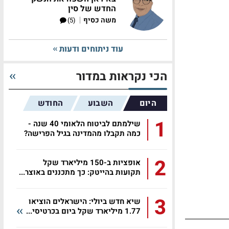
החדש של סין
|
משה כסיף
(5)
עוד ניתוחים ודעות
הכי נקראות במדור
היום
השבוע
החודש
1
שילמתם לביטוח הלאומי 40 שנה -
כמה תקבלו מהמדינה בגיל הפרישה?
2
אופציות ב-150 מיליארד שקל
תקועות בהייטק: כך מתכננים באוצר...
3
שיא חדש ביולי: הישראלים הוציאו
1.77 מיליארד שקל ביום בכרטיסי...