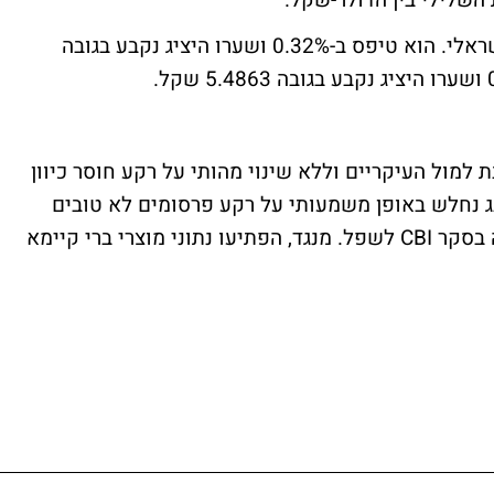
גם האירו התחזק, כאמור, אל מול המטבע הישראלי. הוא טיפס ב-0.32% ושערו היציג נקבע בגובה
 למול העיקריים וללא שינוי מהותי על רקע חוסר כיוון
ג נחלש באופן משמעותי על רקע פרסומים לא טובים
ובראשם ירידה בתמ"ג הסופי ל-1.50% ונפילה בסקר CBI לשפל. מנגד, הפתיעו נתוני מוצרי ברי קיימא