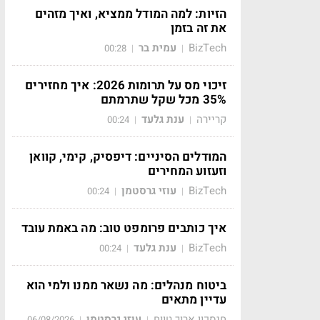
הזיות: למה המודל ממציא, ואיך מזהים
את זה בזמן
BizTech
עמית בר
00:28
|
|
זיכוי מס על תרומות 2026: איך מחזירים
35% מכל שקל שתרמתם
קריירה
ענת גלעד
00:24
|
|
המודלים הסיניים: דיפסיק, קימי, קוואן
וזעזוע המחירים
BizTech
עוזי גרסטמן
00:24
|
|
איך כותבים פרומפט טוב: מה באמת עובד
BizTech
ענת גלעד
00:24
|
|
ביטוח מנהלים: מה נשאר ממנו ולמי הוא
עדיין מתאים
חיסכון ארוך טווח
עוזי גרסטמן
06/08/2026
|
|