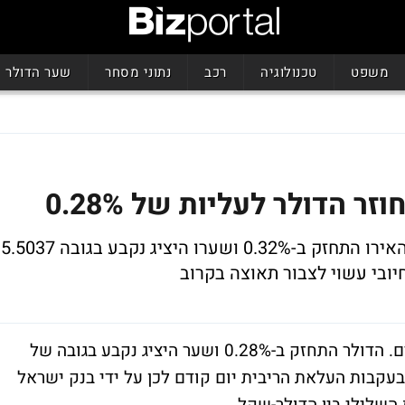
משפט
טכנולוגיה
רכב
נתוני מסחר
שער הדולר
 הדולר לעליות של 0.28%
ושער היציג נקבע בגובה של 4.579 ש'. גם האירו התחזק ב-0.32% ושערו היציג נקבע בגובה 5.5037
יובי עשוי לצבור תאוצה בקרוב
השקל נחלש היום אל מול המטבעות העיקריים. הדולר התחזק ב-0.28% ושער היציג נקבע בגובה של
4.57 שקל, לאחר שאתמול נחלש ב-0.63% בעקבות העלאת הריבית יום קודם לכן על ידי בנק ישראל