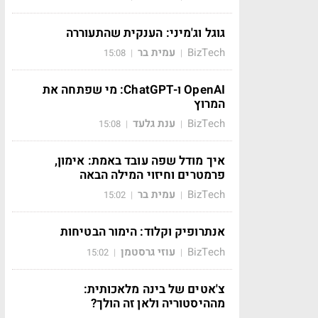
גוגל וג'מיני: הענקית שהתעוררה
BizTech
עמית בר
15:08
|
|
OpenAI ו-ChatGPT: מי שפתחה את
המרוץ
BizTech
ענת גלעד
15:08
|
|
איך מודל שפה עובד באמת: אימון,
פרמטרים וחיזוי המילה הבאה
BizTech
עמית בר
15:02
|
|
אנתרופיק וקלוד: הימור הבטיחות
BizTech
עוזי גרסטמן
15:02
|
|
צ'אטים של בינה מלאכותית:
מההיסטוריה ולאן זה הולך?