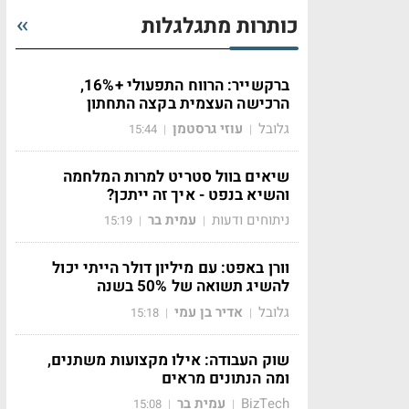
כותרות מתגלגלות
ברקשייר: הרווח התפעולי +16%,
הרכישה העצמית בקצה התחתון
גלובל
עוזי גרסטמן
15:44
|
|
שיאים בוול סטריט למרות המלחמה
והשיא בנפט - איך זה ייתכן?
ניתוחים ודעות
עמית בר
15:19
|
|
וורן באפט: עם מיליון דולר הייתי יכול
להשיג תשואה של 50% בשנה
גלובל
אדיר בן עמי
15:18
|
|
שוק העבודה: אילו מקצועות משתנים,
ומה הנתונים מראים
BizTech
עמית בר
15:08
|
|