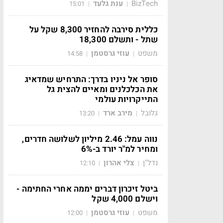
BizTech
ענת גלעד
15:01
|
|
כללית סירבה להחזיר 8,300 שקל על
שתל - ותשלם 18,300
משפט
עוזי גרסטמן
14:58
|
|
סופר אל ניניו בדרך: התרחיש שמדאיג
את הכלכלנים ומאיים להצית גל
התייקרויות עולמי
גלובל
מירב ארד
13:20
|
|
נווה עמל: 2.46 מיליון לשלושה חדרים,
ומחיר למ"ר יורד ב-6%
נדל"ן
צלי אהרון
12:10
|
|
ביטל זיכרון דברים יממה אחרי החתימה -
וישלם 4,000 שקל
משפט
עוזי גרסטמן
12:00
|
|