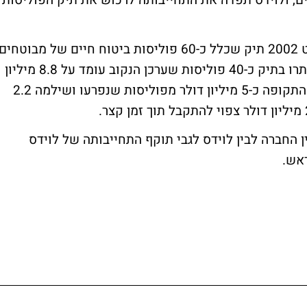
ת ביטוחי החיים, שרכשה לפני כ-3 שנים, ולוידס תפדה את התחייבותה לרכוש את תיק הפוליסות
גמול סהר מכשירי מימון רכשה בחודש אוגוסט 2002 תיק שכלל כ-60 פוליסות ביטוח חיים של מבוטחים
בארה"ב תמורת 8.4 מיליון דולר, נכון להיום נותרו בתיק כ-40 פוליסות שערכן הנקוב עומד על 8.8 מיליון
דולר. גמול סהר מכשירי מימון קיבלה במהלך התקופה כ-5 מיליון דולר מפוליסות שנפרעו ושילמה 2.2
 החברה לבין לוידס לגבי תוקף התחייבותה של לוידס
אש.