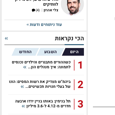
לוותיקים
|
צלי אהרון
(4)
עוד ניתוחים ודעות
הכי נקראות
היום
השבוע
החודש
1
כשההורים מתבגרים והילדים נכנסים
לתמונה: איך מנהלים הון...
2
ביהמ"ש מצדיק את רשות המסים: הונו
של בעלי חנויות תכשיטים...
3
תל בנימין: באותו בניין ירדו ארבעה
חדרים מ-4.12 ל-3.6 מיליון