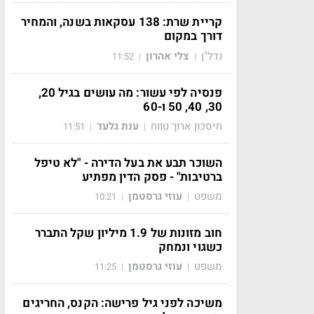
קריית שרת: 138 עסקאות בשנה, והמחיר
דורך במקום
נדל"ן
צלי אהרון
11:52
|
|
פנסיה לפי עשור: מה עושים בגיל 20,
30, 40, 50 ו-60
חיסכון ארוך טווח
ענת גלעד
11:51
|
|
השוכר תבע את בעל הדירה - "לא טיפל
ברטיבות" - פסק הדין מפתיע
משפט
עוזי גרסטמן
10:21
|
|
חוב מזונות של 1.9 מיליון שקל התברר
כשגוי ונמחק
משפט
עוזי גרסטמן
11:25
|
|
משיכה לפני גיל פרישה: הקנס, החריגים