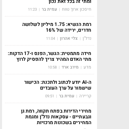
ומתי זה בכל זאת נכון
חיסכון ארוך טווח
עמית בר
11:23
|
|
רמת הנשיא: 1.75 מיליון לשלושה
חדרים, ירידה של 16%
נדל"ן
צלי אהרון
11:04
|
|
חידה מתמטית: הגשר, הפנס ו-17 הדקות:
מתי האדם המהיר צריך להפסיק לרוץ
מדע
מירב ארד
10:58
|
|
ה-AI יודע לכתוב ולתכנת: הכישור
שישמור על ערך העובדים
קריירה
עמית בר
09:51
|
|
מחירי הדירות בפתח תקווה, רמת גן
וגבעתיים - עסקאות נדל"ן ומגמת
המחירים בשכונות מרכזיות