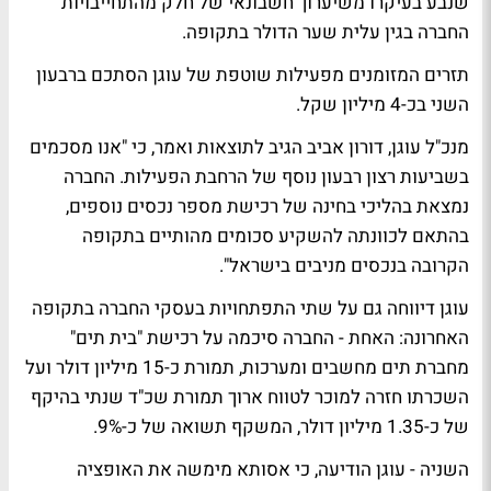
שנבע בעיקרו משיערוך חשבונאי של חלק מהתחייבויות
החברה בגין עלית שער הדולר בתקופה.
תזרים המזומנים מפעילות שוטפת של עוגן הסתכם ברבעון
השני בכ-4 מיליון שקל.
מנכ"ל עוגן, דורון אביב הגיב לתוצאות ואמר, כי "אנו מסכמים
בשביעות רצון רבעון נוסף של הרחבת הפעילות. החברה
נמצאת בהליכי בחינה של רכישת מספר נכסים נוספים,
בהתאם לכוונתה להשקיע סכומים מהותיים בתקופה
הקרובה בנכסים מניבים בישראל".
עוגן דיווחה גם על שתי התפתחויות בעסקי החברה בתקופה
האחרונה: האחת - החברה סיכמה על רכישת "בית תים"
מחברת תים מחשבים ומערכות, תמורת כ-15 מיליון דולר ועל
השכרתו חזרה למוכר לטווח ארוך תמורת שכ"ד שנתי בהיקף
של כ-1.35 מיליון דולר, המשקף תשואה של כ-9%.
השניה - עוגן הודיעה, כי אסותא מימשה את האופציה