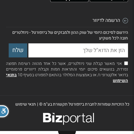
הרשמה לדיוור
הירשם לסיכום היומי של שוק ההון ולמבזקים של ביזפורטל - ניוזלטרים
חובה לכל משקיע
אני מאשר קבלת שני ניוזלטרים, אשר כל אחד מהווה רשימת תפוצה
נפרדת, בנושאים סיכום יומי והתראות חמות וקבלת דיוורים פרסומיים
בדואר אלקטרוני ו/ או באמצעות הסלולר בהתאם למפורט בסעיף 10
בתנאי
השימוש
כל הזכויות שמורות לחברת ביזפורטל תקשורת בע"מ ©
|
תנאי שימוש