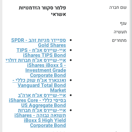
שם חברה
פלמר סקוור הזדמנויות
אשראי
ענף
תעשיה
ספיידר מניות זהב - SPDR
מתחרים
Gold Shares
איי-שיירס אג"ח TIPS -
iShares TIPS Bond
איי-שיירס אג"ח חברות דולרי
- iShares iBoxx $
Investment Grade
Corporate Bond
ואנגארד אג"ח שוק כללי -
Vanguard Total Bond
Market
איי-שיירס אג"ח ארה"ב
בסיסי כללי - iShares Core
US Aggregate Bond
איי-שיירס אג"ח חברות
תשואה גבוהה - iShares
iBoxx $ High Yield
Corporate Bond