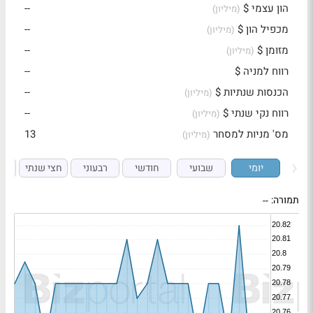
הון עצמי $
--
(מיליון)
מכפיל הון $
--
(מיליון)
מזומן $
--
(מיליון)
רווח למניה $
--
הכנסות שנתיות $
--
(מיליון)
רווח נקי שנתי $
--
(מיליון)
מס' מניות למסחר
13
(מיליון)
יומי
שבועי
חודשי
רבעוני
חצי שנתי
ש
תמורה:
--