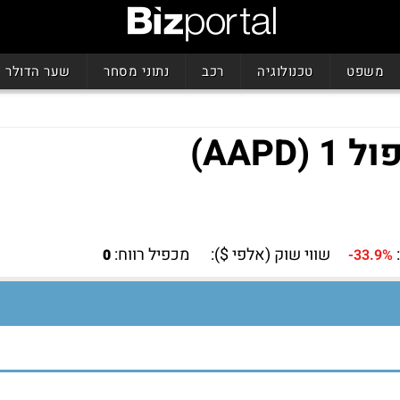
משפט
טכנולוגיה
רכב
נתוני מסחר
שער הדולר
AAP)
שווי שוק (אלפי $):
מכפיל רווח:
0
-33.9%