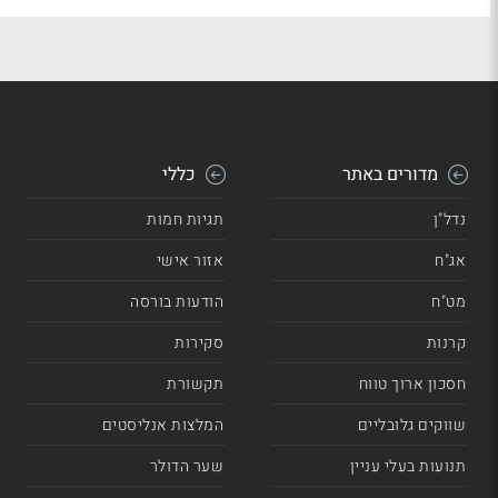
מדורים באתר
כללי
נדל"ן
תגיות חמות
אג"ח
אזור אישי
מט"ח
הודעות בורסה
קרנות
סקירות
חסכון ארוך טווח
תקשורת
שווקים גלובליים
המלצות אנליסטים
תנועות בעלי עניין
שער הדולר