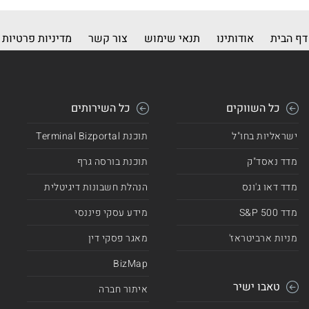
דף הבית
אודותינו
תנאי שימוש
צור קשר
מדיניות פרטיות
כל השווקים
כל השירותים
ישראליות בחו"ל
תוכנת Terminal Bizportal
מדד נאסד"ק
תוכנת בורסה גרף
מדד דאו ג'ונס
הנהלת חשבונות דיגיטלית
מדד 500 S&P
מידע עסקי פיננסי
מניות ארביטראז'
מאגר פסקי דין
BizMap
טאבו ישיר
איתור חברה