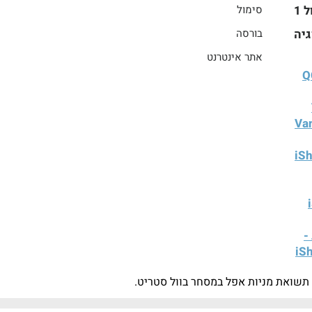
 1
סימול
גיה
בורסה
אתר אינטרנט
 - Vanguard
וגיה - iShares
iS
-
iS
תשואת מניות אפל במסחר בוול סטריט.