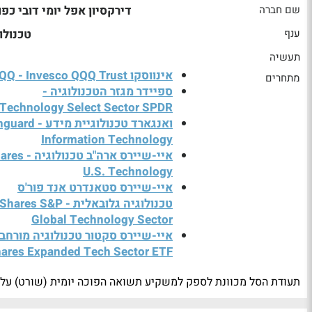
שם חברה
דירקסיון אפל יומי דובי כפול
ענף
טכנולו
תעשיה
אינווסקו QQQ - Invesco QQQ Trust
מתחרים
ספיידר מגזר הטכנולוגיה -
Technology Select Sector SPDR
ואנגארד טכנולוגיית מידע
Information Technology
איי-שיירס ארה"ב טכנול
U.S. Technology
איי-שיירס סטאנדרט אנד פור'ס
טכנולוגיה גלובאלית - hares S&P
Global Technology Sector
איי-שיירס סקטור טכנולוגיה מורחב 
hares Expanded Tech Sector ETF
תעודת הסל מכוונת לספק למשקיע תשואה הפוכה יומית (שורט) על 