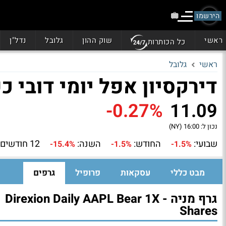
הירשמו
ראשי
שוק ההון
גלובל
נדל"ן
כל הכותרות
ראשי
גלובל
דירקסיון אפל יומי דובי כפול 1 (D
-0.27%
11.09
נכון ל:
16:00 (NY)
שבועי:
החודש:
השנה:
12 חודשים:
-15.4%
-1.5%
-1.5%
מבט כללי
עסקאות
פרופיל
גרפים
גרף מניה - Direxion Daily AAPL Bear 1X
Shares