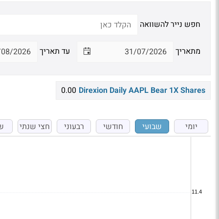
חפש נייר להשוואה
מתאריך
עד תאריך
0.00
Direxion Daily AAPL Bear 1X Shares
יומי
שבועי
חודשי
רבעוני
חצי שנתי
ש