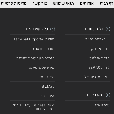
דף הבית
אודותינו
תנאי שימוש
צור קשר
מדיניות פרטיות
כל השווקים
כל השירותים
ישראליות בחו"ל
תוכנת Terminal Bizportal
מדד נאסד"ק
תוכנת בורסה גרף
מדד דאו ג'ונס
הנהלת חשבונות דיגיטלית
מדד 500 S&P
מידע עסקי פיננסי
מניות ארביטראז'
מאגר פסקי דין
BizMap
טאבו ישיר
איתור חברה
נסח טאבו
MyBusiness CRM – ניהול
קשרי לקוחות