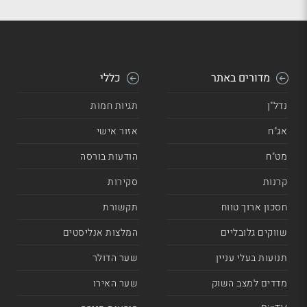
מדורים באתר
כללי
נדל"ן
תגיות חמות
אג"ח
אזור אישי
מט"ח
הודעות בורסה
קרנות
סקירות
חסכון ארוך טווח
תקשורת
שווקים גלובליים
המלצות אנליסטים
תנועות בעלי עניין
שער הדולר
מדדים למצב השוק
שער האירו