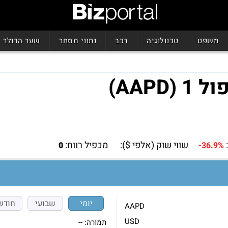
משפט
טכנולוגיה
רכב
נתוני מסחר
שער הדולר
AAP)
שווי שוק (אלפי $):
מכפיל רווח:
0
-36.9%
יומי
שבועי
חודש
AAPD
USD
תמורה:
--