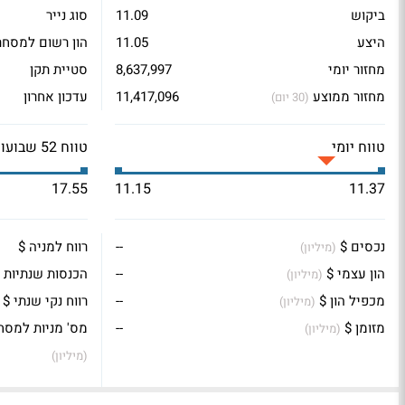
ביקוש
11.09
סוג נייר
היצע
11.05
הון רשום למסחר
מחזור יומי
8,637,997
סטיית תקן
מחזור ממוצע
11,417,096
עדכון אחרון
(30 יום)
טווח יומי
טווח 52 שבועות
17.55
11.15
11.37
נכסים $
--
רווח למניה $
(מיליון)
הון עצמי $
--
הכנסות שנתיות 
(מיליון)
מכפיל הון $
--
רווח נקי שנתי $
(מיליון)
מזומן $
--
מס' מניות למסח
(מיליון)
(מיליון)