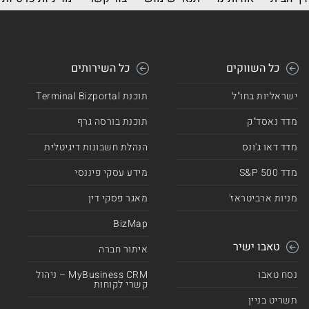
כל השווקים
כל השירותים
ישראליות בחו"ל
תוכנת Terminal Bizportal
מדד נאסד"ק
תוכנת בורסה גרף
מדד דאו ג'ונס
הנהלת חשבונות דיגיטלית
מדד 500 S&P
מידע עסקי פיננסי
מניות ארביטראז'
מאגר פסקי דין
BizMap
טאבו ישיר
איתור חברה
נסח טאבו
MyBusiness CRM – ניהול
קשרי לקוחות
תשריט בניין