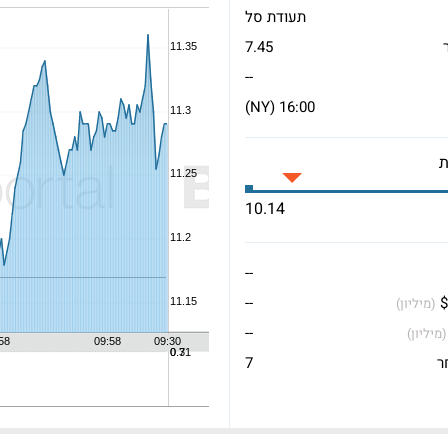
תעודת סל
7.45
--
16:00 (NY)
10.14
--
$
--
(מיליון)
--
(מיליון)
ר
7