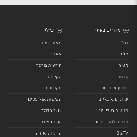
מדורים באתר
כללי
נדל"ן
תגיות חמות
אג"ח
אזור אישי
מט"ח
הודעות בורסה
קרנות
סקירות
חסכון ארוך טווח
תקשורת
שווקים גלובליים
המלצות אנליסטים
תנועות בעלי עניין
שער הדולר
מדדים למצב השוק
שער האירו
BizTV
הוראות סגירה