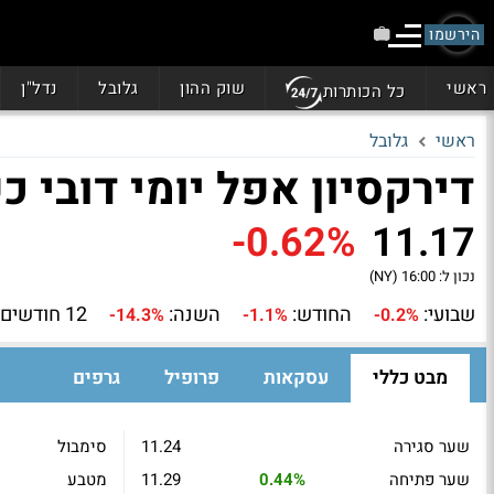
הירשמו
ראשי
שוק ההון
גלובל
נדל"ן
כל הכותרות
ראשי
גלובל
דירקסיון אפל יומי דובי כפול 1 (D
-0.62%
11.17
נכון ל:
16:00 (NY)
שבועי:
החודש:
השנה:
12 חודשים:
-14.3%
-1.1%
-0.2%
מבט כללי
עסקאות
פרופיל
גרפים
שער סגירה
11.24
סימבול
שער פתיחה
0.44%
11.29
מטבע