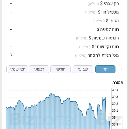
הון עצמי $
--
(מיליון)
מכפיל הון $
--
(מיליון)
מזומן $
--
(מיליון)
רווח למניה $
--
הכנסות שנתיות $
--
(מיליון)
רווח נקי שנתי $
--
(מיליון)
מס' מניות למסחר
7
(מיליון)
יומי
שבועי
חודשי
רבעוני
חצי שנתי
ש
תמורה:
--