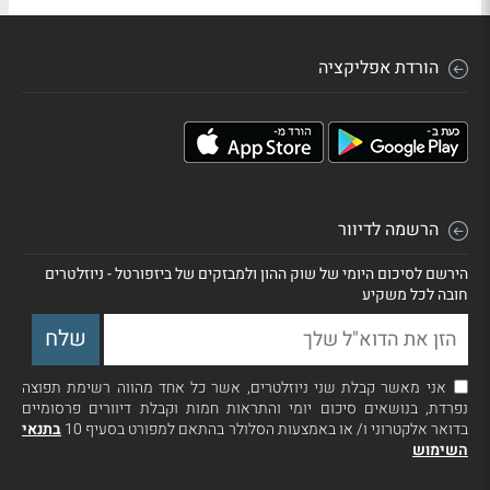
הורדת אפליקציה
הרשמה לדיוור
הירשם לסיכום היומי של שוק ההון ולמבזקים של ביזפורטל - ניוזלטרים
חובה לכל משקיע
אני מאשר קבלת שני ניוזלטרים, אשר כל אחד מהווה רשימת תפוצה
נפרדת, בנושאים סיכום יומי והתראות חמות וקבלת דיוורים פרסומיים
בדואר אלקטרוני ו/ או באמצעות הסלולר בהתאם למפורט בסעיף 10
בתנאי
השימוש