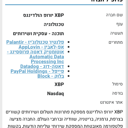
שם חברה
XBP יורופ הולדינגס
ענף
טכנולוגיה
תעשיה
תוכנה - עסקית ושירותים
פלנטיר טכנולוג'יז - Palantir
מתחרים
אפ-לאבין - AppLovin
אוטומטיק דאטה פרוססינג -
Automatic Data
Processing Inc
דאטה-דוג - Datadog
פייפל - PayPal Holdings
בלוק - Block
סימול
XBP
בורסה
Nasdaq
אתר אינטרנט
XBP יורופ הולדינגס מספקת פתרונות תשלום ושירותים קשורים
בצרפת, גרמניה, בריטניה, שוודיה וברחבי העולם. החברה מציעה
פלטפורמה מאובטחת המספקת שירותי שליחת הודעות, בקשות