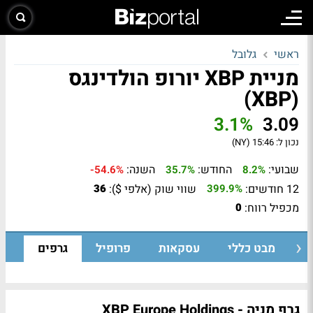
ראשי
גלובל
מניית XBP יורופ הולדינגס
(XBP)
3.1%
3.09
נכון ל:
15:46 (NY)
שבועי:
החודש:
השנה:
-54.6%
35.7%
8.2%
12 חודשים:
שווי שוק (אלפי $):
36
399.9%
מכפיל רווח:
0
מבט כללי
עסקאות
פרופיל
גרפים
גרף מניה - XBP Europe Holdings