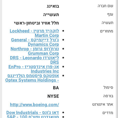
שם חברה
בואינג
ענף
תעשייה
תעשיה
חלל אוויר וביטחון-ראשי
לוקהיד מרטין - Lockheed
מתחרים
Martin Corp
ג'נרל דיינמיקס - General
Dynamics Corp
נורת'רופ גרומן - Northrop
Grumman Corp
ליאונרדו DRS - Leonardo
DRS
אנ-פרו אינדסטריז - EnPro
Industries Inc
אופטקס סיסטמס הולדינגס
- Optex Systems Holdings
סימול
BA
בורסה
NYSE
אתר אינטרנט
http://www.boeing.com/
דאו ג'ונס - Dow Industrials
מדדים
סטאנדרט ופור'ס 100 - S&P