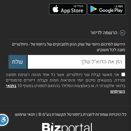
הרשמה לדיוור
הירשם לסיכום היומי של שוק ההון ולמבזקים של ביזפורטל - ניוזלטרים
חובה לכל משקיע
אני מאשר קבלת שני ניוזלטרים, אשר כל אחד מהווה רשימת תפוצה
נפרדת, בנושאים סיכום יומי והתראות חמות וקבלת דיוורים פרסומיים
בדואר אלקטרוני ו/ או באמצעות הסלולר בהתאם למפורט בסעיף 10
בתנאי
השימוש
כל הזכויות שמורות לחברת ביזפורטל תקשורת בע"מ ©
|
תנאי שימוש