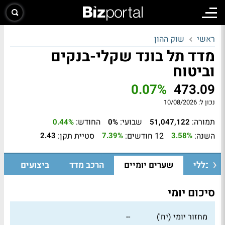
ראשי
שוק ההון
מדד תל בונד שקלי-בנקים
וביטוח
0.07%
473.09
נכון ל:
10/08/2026
תמורה:
שבועי:
החודש:
0.44%
0%
51,047,122
השנה:
12 חודשים:
סטיית תקן:
2.43
7.39%
3.58%
בט כללי
שערים יומיים
הרכב מדד
ביצועים
ג
סיכום יומי
מחזור יומי (יח')
--