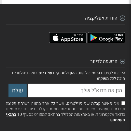
הורדת אפליקציה
הרשמה לדיוור
הירשם לסיכום היומי של שוק ההון ולמבזקים של ביזפורטל - ניוזלטרים
חובה לכל משקיע
אני מאשר קבלת שני ניוזלטרים, אשר כל אחד מהווה רשימת תפוצה
נפרדת, בנושאים סיכום יומי והתראות חמות וקבלת דיוורים פרסומיים
בדואר אלקטרוני ו/ או באמצעות הסלולר בהתאם למפורט בסעיף 10
בתנאי
השימוש