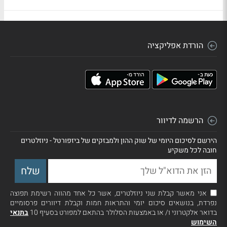
הורדת אפליקציה
הרשמה לדיוור
הירשם לסיכום היומי של שוק ההון ולמבזקים של ביזפורטל - ניוזלטרים
חובה לכל משקיע
אני מאשר קבלת שני ניוזלטרים, אשר כל אחד מהווה רשימת תפוצה
נפרדת, בנושאים סיכום יומי והתראות חמות וקבלת דיוורים פרסומיים
בדואר אלקטרוני ו/ או באמצעות הסלולר בהתאם למפורט בסעיף 10
בתנאי
השימוש