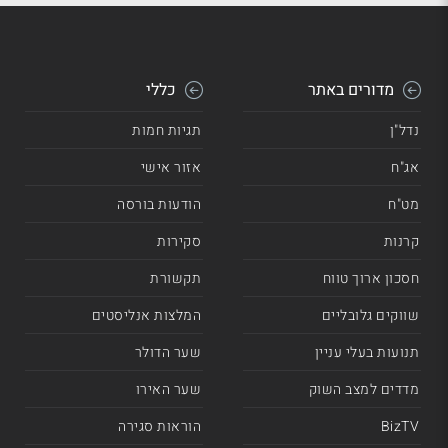
מדורים באתר
כללי
נדל"ן
תגיות חמות
אג"ח
אזור אישי
מט"ח
הודעות בורסה
קרנות
סקירות
חסכון ארוך טווח
תקשורת
שווקים גלובליים
המלצות אנליסטים
תנועות בעלי עניין
שער הדולר
מדדים למצב השוק
שער האירו
BizTV
הוראות סגירה