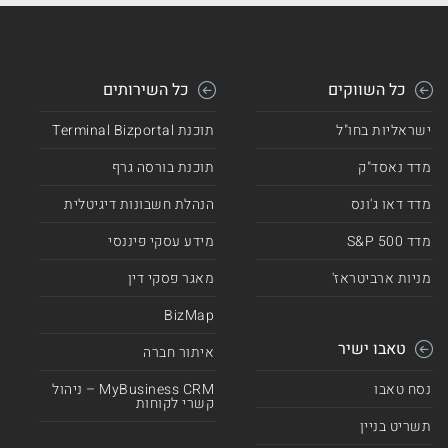
כל השווקים
כל השירותים
ישראליות בחו"ל
תוכנת Terminal Bizportal
מדד נאסד"ק
תוכנת בורסה גרף
מדד דאו ג'ונס
הנהלת חשבונות דיגיטלית
מדד 500 S&P
מידע עסקי פיננסי
מניות ארביטראז'
מאגר פסקי דין
BizMap
טאבו ישיר
איתור חברה
נסח טאבו
MyBusiness CRM – ניהול
קשרי לקוחות
תשריט בניין