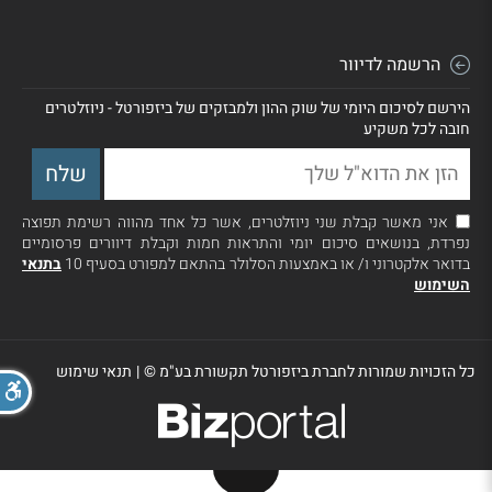
הרשמה לדיוור
הירשם לסיכום היומי של שוק ההון ולמבזקים של ביזפורטל - ניוזלטרים
חובה לכל משקיע
אני מאשר קבלת שני ניוזלטרים, אשר כל אחד מהווה רשימת תפוצה
נפרדת, בנושאים סיכום יומי והתראות חמות וקבלת דיוורים פרסומיים
בדואר אלקטרוני ו/ או באמצעות הסלולר בהתאם למפורט בסעיף 10
בתנאי
השימוש
כל הזכויות שמורות לחברת ביזפורטל תקשורת בע"מ ©
|
תנאי שימוש